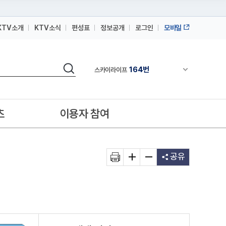
KTV소개
KTV소식
편성표
정보공개
로그인
모바일
164번
스카이라이프
64번
IPTV(KT, SKB, LGU+)
검색
164번
채널안내 펼쳐
스카이라이프
64번
IPTV(KT, SKB, LGU+)
164번
스카이라이프
츠
이용자 참여
공유