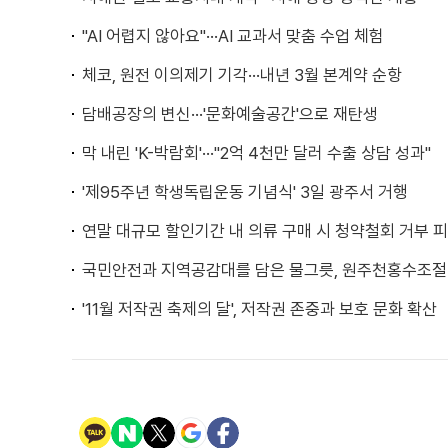
"AI 어렵지 않아요"···AI 교과서 맞춤 수업 체험
체코, 원전 이의제기 기각···내년 3월 본계약 순항
담배공장의 변신···'문화예술공간'으로 재탄생
막 내린 'K-박람회'···"2억 4천만 달러 수출 상담 성과"
'제95주년 학생독립운동 기념식' 3일 광주서 거행
연말 대규모 할인기간 내 의류 구매 시 청약철회 거부 
국민안전과 지역공감대를 담은 물그릇, 원주천홍수조절
'11월 저작권 축제의 달', 저작권 존중과 보호 문화 확산