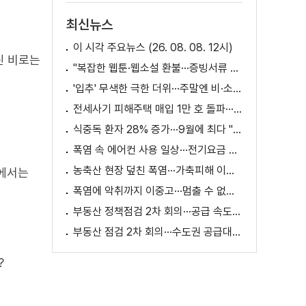
최신뉴스
이 시각 주요뉴스 (26. 08. 08. 12시)
린 비로는
"복잡한 웹툰·웹소설 환불···증빙서류 요구까지"
'입추' 무색한 극한 더위···주말엔 비·소나기
전세사기 피해주택 매입 1만 호 돌파···피해 지원 속도
식중독 환자 28% 증가···9월에 최다 "입추 방심 금물"
폭염 속 에어컨 사용 일상···전기요금 줄이려면?
농축산 현장 덮친 폭염···가축피해 이틀 새 28만 마리↑
도에서는
폭염에 악취까지 이중고···멈출 수 없는 필수노동
부동산 정책점검 2차 회의···공급 속도전 본격화하나
부동산 점검 2차 회의···수도권 공급대책 논의
?