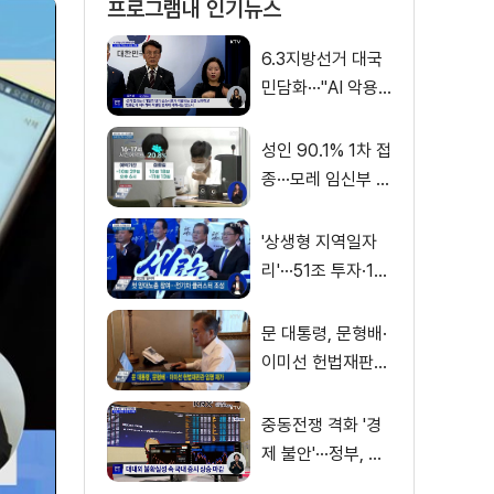
프로그램내 인기뉴스
6.3지방선거 대국
민담화···"AI 악용
가짜뉴스 처벌"
성인 90.1% 1차 접
종···모레 임신부 사
전예약
'상생형 지역일자
리'···51조 투자·13
만 명 고용
문 대통령, 문형배·
이미선 헌법재판관
임명 재가
중동전쟁 격화 '경
제 불안'···정부, 금
융·수출입 영향 최