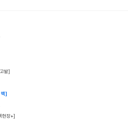
"
장고발]
 맥]
원
정책현장+]