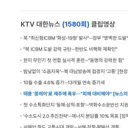
KTV 대한뉴스
(1580회)
클립영상
북 "최신형ICBM '화성-19형' 발사"···정부 "명백한 도발
"북 ICBM 도발 강력 규탄···한반도 비핵화 재확인"
한미 무인기 첫 연합 실사격 훈련···"동맹의 강력한 힘"
밤낮없이 '소음지옥'···북 대남방송에 접경지 '고통' [현
10월 수출 4.6% 증가···13개월 연속 증가세
태풍 '콩레이'로 제주에 폭우···"피해 대비해야“ [뉴스의
첫 수소특화단지 '동해·삼척·포항'···액화수소운반선 지
'수소도시 2.0 추진전략'···에너지 분담률 10% 목표 [
서해안 철도 교통시대 개막···서해·장항·평택선 개통