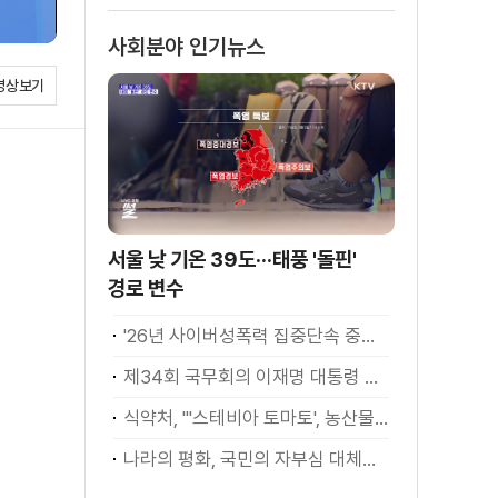
소화
사회분야 인기뉴스
영상보기
서울 낮 기온 39도···태풍 '돌핀'
경로 변수
'26년 사이버성폭력 집중단속 중간성과 발표···향후 추진계획은?
제34회 국무회의 이재명 대통령 모두발언
식약처, "'스테비아 토마토', 농산물 아닌 가공식품"
나라의 평화, 국민의 자부심 대체불가 대한민국 이재명 대통령 모두말씀