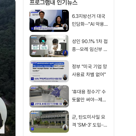
프로그램내 인기뉴스
6.3지방선거 대국
민담화···"AI 악용
가짜뉴스 처벌"
성인 90.1% 1차 접
종···모레 임신부 사
전예약
정부 "미국 기업 망
사용료 차별 없어"
'휴대용 정수기' 수
돗물만 써야···제품
별 성능 차이
군, 탄도미사일 요
격 'SM-3' 도입···
이지스함 탑재