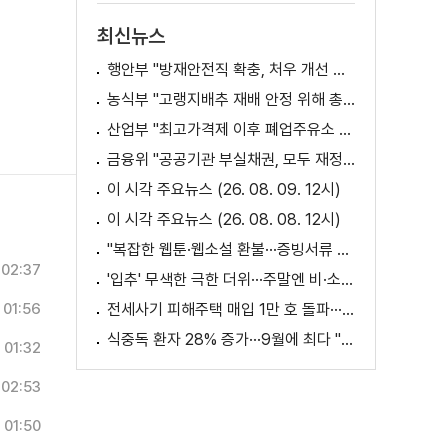
최신뉴스
행안부 "방재안전직 확충, 처우 개선 등 위한 제도개선 추진"
농식부 "고랭지배추 재배 안정 위해 총력···배추가격 점차 안정세"
산업부 "최고가격제 이후 폐업주유소 증가? 사실 아냐"
금융위 "공공기관 부실채권, 모두 재정으로 보전되는 것 아냐"
이 시각 주요뉴스 (26. 08. 09. 12시)
이 시각 주요뉴스 (26. 08. 08. 12시)
"복잡한 웹툰·웹소설 환불···증빙서류 요구까지"
02:37
'입추' 무색한 극한 더위···주말엔 비·소나기
01:56
전세사기 피해주택 매입 1만 호 돌파···피해 지원 속도
식중독 환자 28% 증가···9월에 최다 "입추 방심 금물"
01:32
02:53
01:50