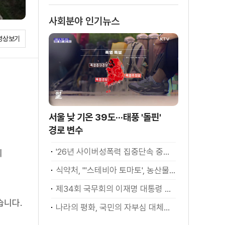
사회분야 인기뉴스
영상보기
서울 낮 기온 39도···태풍 '돌핀'
경로 변수
'26년 사이버성폭력 집중단속 중간성과 발표···향후 추진계획은?
의
식약처, "'스테비아 토마토', 농산물 아닌 가공식품"
제34회 국무회의 이재명 대통령 모두발언
습니다.
나라의 평화, 국민의 자부심 대체불가 대한민국 이재명 대통령 모두말씀