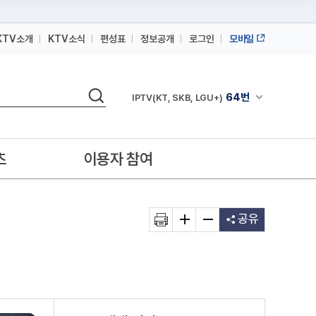
KTV소개
KTV소식
편성표
정보공개
로그인
모바일
164번
스카이라이프
검색
64번
채널안내 펼쳐
IPTV(KT, SKB, LGU+)
164번
스카이라이프
64번
IPTV(KT, SKB, LGU+)
츠
이용자 참여
164번
스카이라이프
공유