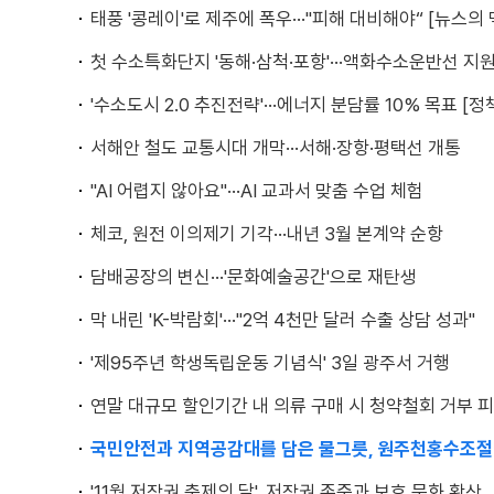
태풍 '콩레이'로 제주에 폭우···"피해 대비해야“ [뉴스의 
첫 수소특화단지 '동해·삼척·포항'···액화수소운반선 지
'수소도시 2.0 추진전략'···에너지 분담률 10% 목표 [
서해안 철도 교통시대 개막···서해·장항·평택선 개통
"AI 어렵지 않아요"···AI 교과서 맞춤 수업 체험
체코, 원전 이의제기 기각···내년 3월 본계약 순항
담배공장의 변신···'문화예술공간'으로 재탄생
막 내린 'K-박람회'···"2억 4천만 달러 수출 상담 성과"
'제95주년 학생독립운동 기념식' 3일 광주서 거행
연말 대규모 할인기간 내 의류 구매 시 청약철회 거부 
국민안전과 지역공감대를 담은 물그릇, 원주천홍수조절
'11월 저작권 축제의 달', 저작권 존중과 보호 문화 확산