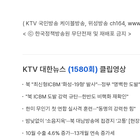
( KTV 국민방송 케이블방송, 위성방송 ch164,
www.
< ⓒ 한국정책방송원 무단전재 및 재배포 금지 >
KTV 대한뉴스
(1580회)
클립영상
북 "최신형ICBM '화성-19형' 발사"···정부 "명백한 도발
"북 ICBM 도발 강력 규탄···한반도 비핵화 재확인"
한미 무인기 첫 연합 실사격 훈련···"동맹의 강력한 힘"
밤낮없이 '소음지옥'···북 대남방송에 접경지 '고통' [현
10월 수출 4.6% 증가···13개월 연속 증가세