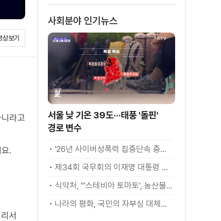
소화
사회분야 인기뉴스
영상보기
서울 낮 기온 39도···태풍 '돌핀'
아니라고
경로 변수
'26년 사이버성폭력 집중단속 중간성과 발표···향후 추진계획은?
요.
제34회 국무회의 이재명 대통령 모두발언
식약처, "'스테비아 토마토', 농산물 아닌 가공식품"
나라의 평화, 국민의 자부심 대체불가 대한민국 이재명 대통령 모두말씀
멀리서