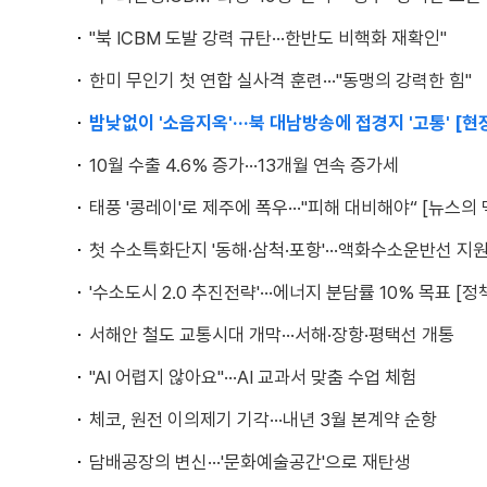
"북 ICBM 도발 강력 규탄···한반도 비핵화 재확인"
한미 무인기 첫 연합 실사격 훈련···"동맹의 강력한 힘"
밤낮없이 '소음지옥'···북 대남방송에 접경지 '고통' [현
10월 수출 4.6% 증가···13개월 연속 증가세
태풍 '콩레이'로 제주에 폭우···"피해 대비해야“ [뉴스의 
첫 수소특화단지 '동해·삼척·포항'···액화수소운반선 지
'수소도시 2.0 추진전략'···에너지 분담률 10% 목표 [
서해안 철도 교통시대 개막···서해·장항·평택선 개통
"AI 어렵지 않아요"···AI 교과서 맞춤 수업 체험
체코, 원전 이의제기 기각···내년 3월 본계약 순항
담배공장의 변신···'문화예술공간'으로 재탄생