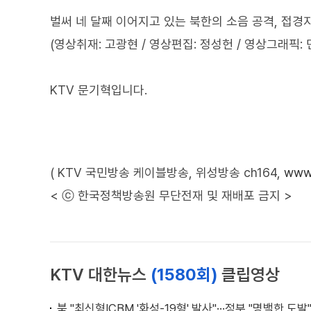
벌써 네 달째 이어지고 있는 북한의 소음 공격, 접경
(영상취재: 고광현 / 영상편집: 정성헌 / 영상그래픽: 
KTV 문기혁입니다.
( KTV 국민방송 케이블방송, 위성방송 ch164,
www.
< ⓒ 한국정책방송원 무단전재 및 재배포 금지 >
KTV 대한뉴스
(1580회)
클립영상
북 "최신형ICBM '화성-19형' 발사"···정부 "명백한 도발