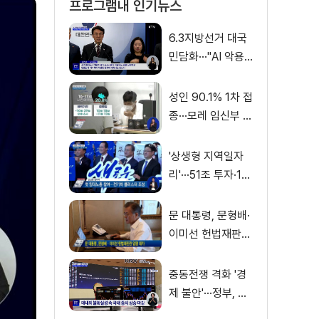
프로그램내 인기뉴스
6.3지방선거 대국
민담화···"AI 악용
가짜뉴스 처벌"
성인 90.1% 1차 접
종···모레 임신부 사
전예약
'상생형 지역일자
리'···51조 투자·13
만 명 고용
문 대통령, 문형배·
이미선 헌법재판관
임명 재가
중동전쟁 격화 '경
제 불안'···정부, 금
융·수출입 영향 최