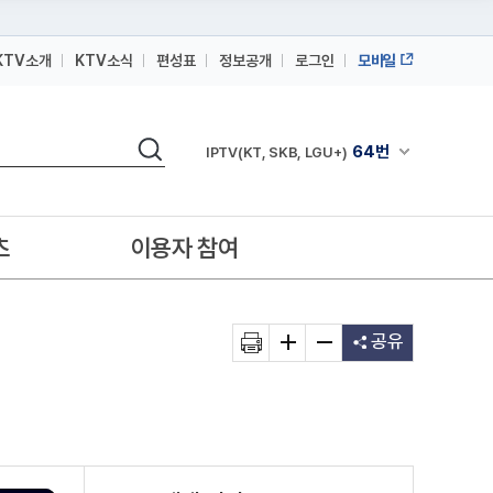
KTV소개
KTV소식
편성표
정보공개
로그인
모바일
164번
스카이라이프
검색
64번
채널안내 펼쳐
IPTV(KT, SKB, LGU+)
164번
스카이라이프
64번
IPTV(KT, SKB, LGU+)
츠
이용자 참여
164번
스카이라이프
공유