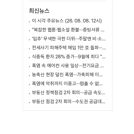
최신뉴스
이 시각 주요뉴스 (26. 08. 08. 12시)
"복잡한 웹툰·웹소설 환불···증빙서류 요구까지"
'입추' 무색한 극한 더위···주말엔 비·소나기
전세사기 피해주택 매입 1만 호 돌파···피해 지원 속도
식중독 환자 28% 증가···9월에 최다 "입추 방심 금물"
폭염 속 에어컨 사용 일상···전기요금 줄이려면?
농축산 현장 덮친 폭염···가축피해 이틀 새 28만 마리↑
폭염에 악취까지 이중고···멈출 수 없는 필수노동
부동산 정책점검 2차 회의···공급 속도전 본격화하나
부동산 점검 2차 회의···수도권 공급대책 논의