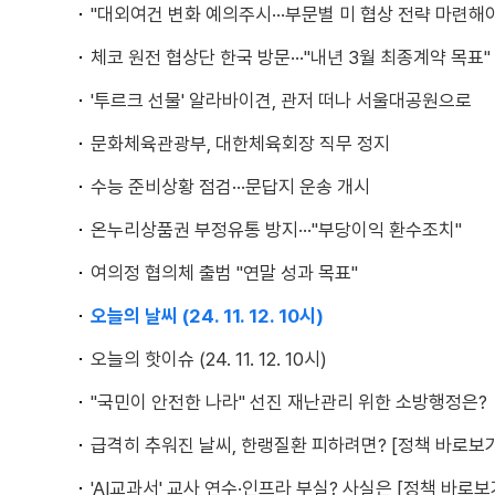
"대외여건 변화 예의주시···부문별 미 협상 전략 마련해
체코 원전 협상단 한국 방문···"내년 3월 최종계약 목표"
'투르크 선물' 알라바이견, 관저 떠나 서울대공원으로
문화체육관광부, 대한체육회장 직무 정지
수능 준비상황 점검···문답지 운송 개시
온누리상품권 부정유통 방지···"부당이익 환수조치"
여의정 협의체 출범 "연말 성과 목표"
오늘의 날씨 (24. 11. 12. 10시)
오늘의 핫이슈 (24. 11. 12. 10시)
"국민이 안전한 나라" 선진 재난관리 위한 소방행정은?
급격히 추워진 날씨, 한랭질환 피하려면? [정책 바로보
'AI교과서' 교사 연수·인프라 부실? 사실은 [정책 바로보