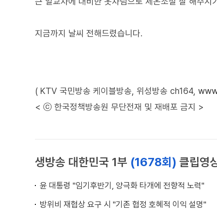
큰 일교차에 대비한 옷차림으로 체온조절 잘 해주시기
지금까지 날씨 전해드렸습니다.
( KTV 국민방송 케이블방송, 위성방송 ch164,
www.
< ⓒ 한국정책방송원 무단전재 및 재배포 금지 >
생방송 대한민국 1부
(1678회)
클립영
윤 대통령 "임기후반기, 양극화 타개에 전향적 노력"
방위비 재협상 요구 시 "기존 협정 호혜적 이익 설명"