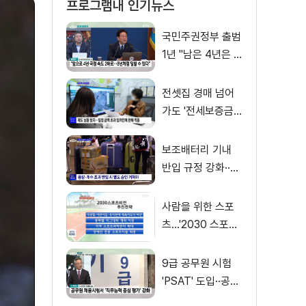
프로그램내 인기뉴스
국민주권정부 출범
1년 "남은 4년은 8
년처럼"
전셋집 경매 넘어
가도 '전세보증금'
먼저 돌려받는다
보조배터리 기내
반입 규정 강화··
·'수량·보관 제한'
사람을 위한 스포
츠…'2030 스포츠
비전' 공개
9급 공무원 시험
'PSAT' 도입··공정
채용 위한 변화는?