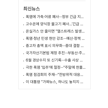
최신뉴스
폭염에 가축·어류 폐사···정부 긴급 지원책 마련
고수온에 양식장 물고기 폐사...'긴급 방류' 지원
온실가스 안 줄이면 "열스트레스 발생일 29배 증가"
폭염·청년 민생 현안 강조···예산·정책 방향 제시
중고차 총액 표시 의무화···중대 결함 시 '계약 해제'
국가자산기본법 제정 추진···부동산·주식 등 통합 관리
6월 경상수지 또 신기록···수출 사상 첫 1천억 달러
극한 폭염 '입추'에 절정···"주말에 한풀 꺾인다"
폭염 점검회의 주재···"전방위적 대응체계 가동"
이 대통령 "가짜뉴스, 하나도 놓치지 말고 바로잡아야"