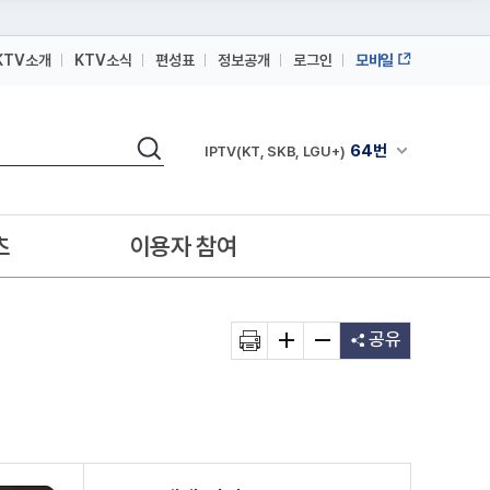
KTV소개
KTV소식
편성표
정보공개
로그인
모바일
164번
스카이라이프
검색
64번
채널안내 펼쳐
IPTV(KT, SKB, LGU+)
164번
스카이라이프
64번
IPTV(KT, SKB, LGU+)
츠
이용자 참여
164번
스카이라이프
공유