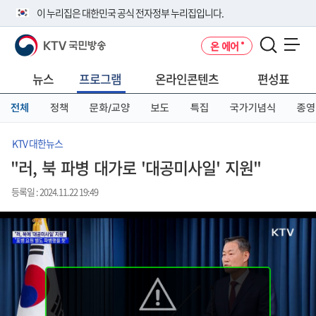
본
메
전
이 누리집은 대한민국 공식 전자정부 누리집입니다.
문
뉴
체
바
바
메
KTV 국민방송
온 에어
로
로
뉴
공식 누리집 주소 확인하기
메뉴 열기
가
가
바
go.kr 주소를 사용하는 누리집은 대한민국 정부기관이 관리하는 누리집입
기
기
로
뉴스
프로그램
온라인콘텐츠
편성표
니다.
가
이밖에 or.kr 또는 .kr등 다른 도메인 주소를 사용하고 있다면 아래 URL에
기
전체
정책
문화/교양
보도
특집
국가기념식
종영
서 도메인 주소를 확인해 보세요
운영중인 공식 누리집보기
KTV 대한뉴스
"러, 북 파병 대가로 '대공미사일' 지원"
등록일 : 2024.11.22 19:49