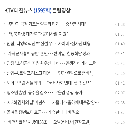
KTV 대한뉴스
(1595회)
클립영상
"후반기 국정 기조는 양극화 타개···중산층 시대"
01:38
"러, 북 파병 대가로 '대공미사일' 지원"
01:37
합참, '다영역작전부' 신설 우주·사이버·전자전 대응
01:49
'러북 군사협력 규탄' 견인···한미일·한중회담 성과
03:41
당정 "소상공인 지원 최우선 과제···민생경제 개선 노력"
02:41
산업부, 트럼프 리스크 대응···"민관 원팀으로 준비“ [뉴스의 맥]
05:15
보아오포럼 서울회의···"국제사회 연대·협력 긴요"
01:42
청소년 흡연·음주율 감소···'우울감 경험' 증가
02:07
'제5회 김치의 날' 기념식···가을배추 출하에 배춧값 안정세
02:38
올겨울 평년보다 포근···기습 한파 대비 필요
01:37
'비만치료제' 처방에 38초···오남용 비상 [현장고발]
03:25