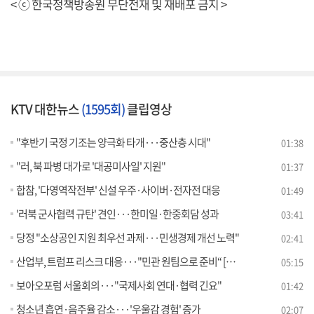
< ⓒ 한국정책방송원 무단전재 및 재배포 금지 >
KTV 대한뉴스
(1595회)
클립영상
"후반기 국정 기조는 양극화 타개···중산층 시대"
01:38
"러, 북 파병 대가로 '대공미사일' 지원"
01:37
합참, '다영역작전부' 신설 우주·사이버·전자전 대응
01:49
'러북 군사협력 규탄' 견인···한미일·한중회담 성과
03:41
당정 "소상공인 지원 최우선 과제···민생경제 개선 노력"
02:41
산업부, 트럼프 리스크 대응···"민관 원팀으로 준비“ [뉴스의 맥]
05:15
보아오포럼 서울회의···"국제사회 연대·협력 긴요"
01:42
청소년 흡연·음주율 감소···'우울감 경험' 증가
02:07