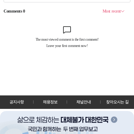
공지사항
채용정보
채널안내
찾아오시는 길
30128 세종특별자치시 정부2청사로 13 한국정책방송원 KTV
TEL: 044-204-8000
Copyrightⓒ KTV 국민방송 All Rights Reserved.