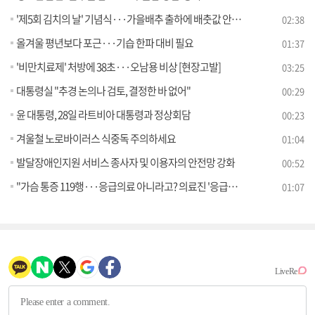
'제5회 김치의 날' 기념식···가을배추 출하에 배춧값 안정세
02:38
올겨울 평년보다 포근···기습 한파 대비 필요
01:37
'비만치료제' 처방에 38초···오남용 비상 [현장고발]
03:25
대통령실 "추경 논의나 검토, 결정한 바 없어"
00:29
윤 대통령, 28일 라트비아 대통령과 정상회담
00:23
겨울철 노로바이러스 식중독 주의하세요
01:04
발달장애인지원 서비스 종사자 및 이용자의 안전망 강화
00:52
"가슴 통증 119행···응급의료 아니라고? 의료진 '응급의료' 판단 존중해야
01:07