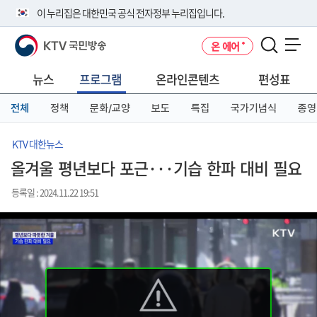
본
메
전
이 누리집은 대한민국 공식 전자정부 누리집입니다.
문
뉴
체
바
바
메
KTV 국민방송
온 에어
로
로
뉴
공식 누리집 주소 확인하기
메뉴 열기
가
가
바
go.kr 주소를 사용하는 누리집은 대한민국 정부기관이 관리하는 누리집입
기
기
로
뉴스
프로그램
온라인콘텐츠
편성표
니다.
가
이밖에 or.kr 또는 .kr등 다른 도메인 주소를 사용하고 있다면 아래 URL에
기
전체
정책
문화/교양
보도
특집
국가기념식
종영
서 도메인 주소를 확인해 보세요
운영중인 공식 누리집보기
KTV 대한뉴스
올겨울 평년보다 포근···기습 한파 대비 필요
등록일 : 2024.11.22 19:51