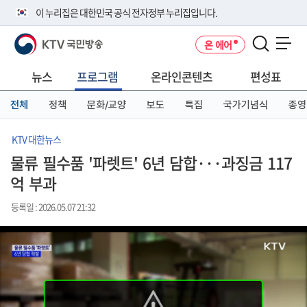
본
메
전
이 누리집은 대한민국 공식 전자정부 누리집입니다.
문
뉴
체
바
바
메
KTV 국민방송
온 에어
로
로
뉴
공식 누리집 주소 확인하기
메뉴 열기
가
가
바
go.kr 주소를 사용하는 누리집은 대한민국 정부기관이 관리하는 누리집입
기
기
로
뉴스
프로그램
온라인콘텐츠
편성표
니다.
가
이밖에 or.kr 또는 .kr등 다른 도메인 주소를 사용하고 있다면 아래 URL에
기
전체
정책
문화/교양
보도
특집
국가기념식
종영
서 도메인 주소를 확인해 보세요
운영중인 공식 누리집보기
KTV 대한뉴스
물류 필수품 '파렛트' 6년 담합···과징금 117
억 부과
등록일 : 2026.05.07 21:32