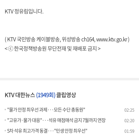
KTV 정유림입니다.
( KTV 국민방송 케이블방송, 위성방송 ch164,
www.ktv.go.kr
)
< ⓒ 한국정책방송원 무단전재 및 재배포 금지 >
KTV 대한뉴스
(1949회)
클립영상
"물가 안정 최우선 과제···모든 수단 총동원"
02:25
"고유가·물가 대응"···석유 매점매석 금지 7월까지 연장
02:20
5차 석유 최고가격 동결···"민생 안정 최우선"
01:59