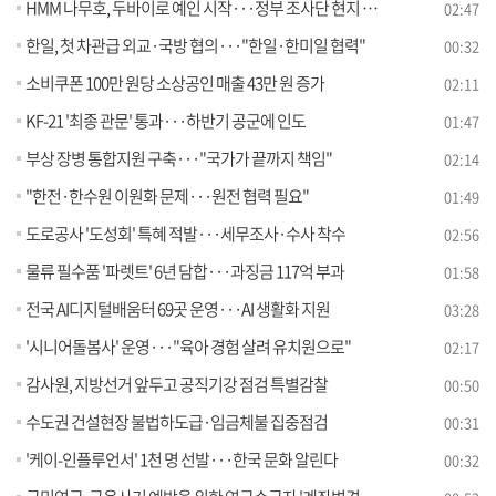
HMM 나무호, 두바이로 예인 시작···정부 조사단 현지 도착 [뉴스의 맥]
02:47
한일, 첫 차관급 외교·국방 협의···"한일·한미일 협력"
00:32
소비쿠폰 100만 원당 소상공인 매출 43만 원 증가
02:11
KF-21 '최종 관문' 통과···하반기 공군에 인도
01:47
부상 장병 통합지원 구축···"국가가 끝까지 책임"
02:14
"한전·한수원 이원화 문제···원전 협력 필요"
01:49
도로공사 '도성회' 특혜 적발···세무조사·수사 착수
02:56
물류 필수품 '파렛트' 6년 담합···과징금 117억 부과
01:58
전국 AI디지털배움터 69곳 운영···AI 생활화 지원
03:28
'시니어돌봄사' 운영···"육아 경험 살려 유치원으로"
02:17
감사원, 지방선거 앞두고 공직기강 점검 특별감찰
00:50
수도권 건설현장 불법하도급·임금체불 집중점검
00:31
'케이-인플루언서' 1천 명 선발···한국 문화 알린다
00:32