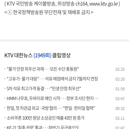
( KTV 국민방송 케이블방송, 위성방송 ch164,
www.ktv.go.kr
)
< ⓒ 한국정책방송원 무단전재 및 재배포 금지 >
KTV 대한뉴스
(1949회)
클립영상
"물가 안정 최우선 과제···모든 수단 총동원"
02:25
"고유가·물가 대응"···석유 매점매석 금지 7월까지 연장
02:20
5차 석유 최고가격 동결···"민생 안정 최우선"
01:59
HMM 나무호, 두바이로 예인 시작···정부 조사단 현지 도착 [뉴스의 맥]
02:47
한일, 첫 차관급 외교·국방 협의···"한일·한미일 협력"
00:32
소비쿠폰 100만 원당 소상공인 매출 43만 원 증가
02:11
KF-21 '최종 관문' 통과···하반기 공군에 인도
01:47