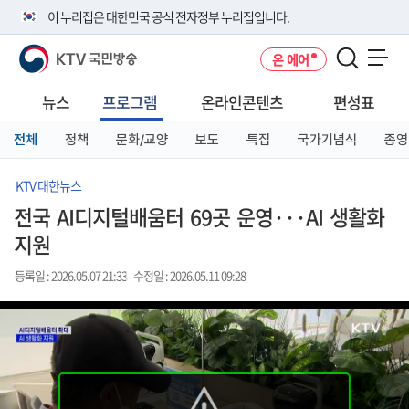
본
메
전
이 누리집은 대한민국 공식 전자정부 누리집입니다.
문
뉴
체
바
바
메
KTV 국민방송
온 에어
로
로
뉴
공식 누리집 주소 확인하기
메뉴 열기
가
가
바
go.kr 주소를 사용하는 누리집은 대한민국 정부기관이 관리하는 누리집입
기
기
로
뉴스
프로그램
온라인콘텐츠
편성표
니다.
가
이밖에 or.kr 또는 .kr등 다른 도메인 주소를 사용하고 있다면 아래 URL에
기
전체
정책
문화/교양
보도
특집
국가기념식
종영
서 도메인 주소를 확인해 보세요
운영중인 공식 누리집보기
KTV 대한뉴스
전국 AI디지털배움터 69곳 운영···AI 생활화
지원
등록일 : 2026.05.07 21:33
수정일 : 2026.05.11 09:28