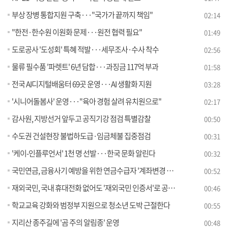
부상 장병 통합지원 구축···"국가가 끝까지 책임"
02:14
"한전·한수원 이원화 문제···원전 협력 필요"
01:49
도로공사 '도성회' 특혜 적발···세무조사·수사 착수
02:56
물류 필수품 '파렛트' 6년 담합···과징금 117억 부과
01:58
전국 AI디지털배움터 69곳 운영···AI 생활화 지원
03:28
'시니어돌봄사' 운영···"육아 경험 살려 유치원으로"
02:17
감사원, 지방선거 앞두고 공직기강 점검 특별감찰
00:50
수도권 건설현장 불법하도급·임금체불 집중점검
00:31
'케이-인플루언서' 1천 명 선발···한국 문화 알린다
00:32
국민연금, 금융사기 예방을 위한 연금수급자 '계좌변경 안심차단 서비스' 시행
00:52
재외국민, 국내 휴대전화 없어도 '재외국민 인증서'로 공공 웹사이트 이용한다
00:46
학교교육 강화와 범정부 지원으로 청소년 도박 근절한다
00:55
지리산 종주길에 '곰 주의 알림종' 운영
00:48