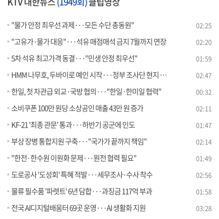
KTV 대한뉴스
(1949회)
클립영상
"물가 안정 최우선 과제···모든 수단 총동원"
02:25
"고유가·물가 대응"···석유 매점매석 금지 7월까지 연장
02:20
5차 석유 최고가격 동결···"민생 안정 최우선"
01:59
HMM 나무호, 두바이로 예인 시작···정부 조사단 현지 도착 [뉴스의 맥]
02:47
한일, 첫 차관급 외교·국방 협의···"한일·한미일 협력"
00:32
소비쿠폰 100만 원당 소상공인 매출 43만 원 증가
02:11
KF-21 '최종 관문' 통과···하반기 공군에 인도
01:47
부상 장병 통합지원 구축···"국가가 끝까지 책임"
02:14
"한전·한수원 이원화 문제···원전 협력 필요"
01:49
도로공사 '도성회' 특혜 적발···세무조사·수사 착수
02:56
물류 필수품 '파렛트' 6년 담합···과징금 117억 부과
01:58
전국 AI디지털배움터 69곳 운영···AI 생활화 지원
03:28