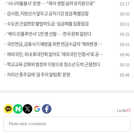
'시니어돌봄사' 운영···"육아 경험 살려 유치원으로"
02:17
감사원, 지방선거 앞두고 공직기강 점검 특별감찰
00:50
수도권 건설현장 불법하도급·임금체불 집중점검
00:31
'케이-인플루언서' 1천 명 선발···한국 문화 알린다
00:32
국민연금, 금융사기 예방을 위한 연금수급자 '계좌변경 안심차단 서비스' 시행
00:52
재외국민, 국내 휴대전화 없어도 '재외국민 인증서'로 공공 웹사이트 이용한다
00:46
학교교육 강화와 범정부 지원으로 청소년 도박 근절한다
00:55
지리산 종주길에 '곰 주의 알림종' 운영
00:48