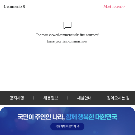
공지사항
채용정보
채널안내
찾아오시는 길
30128 세종특별자치시 정부2청사로 13 한국정책방송원 KTV
TEL: 044-204-8000
Copyrightⓒ KTV 국민방송 All Rights Reserved.
PC버전
앱 다운로드