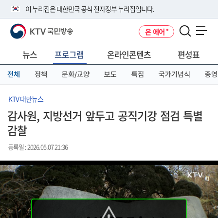
본
메
전
이 누리집은 대한민국 공식 전자정부 누리집입니다.
문
뉴
체
바
바
메
KTV 국민방송
온 에어
로
로
뉴
공식 누리집 주소 확인하기
메뉴 열기
가
가
바
go.kr 주소를 사용하는 누리집은 대한민국 정부기관이 관리하는 누리집입
기
기
로
뉴스
프로그램
온라인콘텐츠
편성표
니다.
가
이밖에 or.kr 또는 .kr등 다른 도메인 주소를 사용하고 있다면 아래 URL에
기
전체
정책
문화/교양
보도
특집
국가기념식
종영
서 도메인 주소를 확인해 보세요
운영중인 공식 누리집보기
KTV 대한뉴스
감사원, 지방선거 앞두고 공직기강 점검 특별
감찰
등록일 : 2026.05.07 21:36