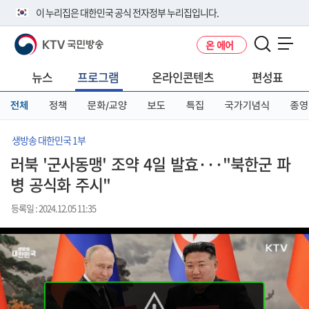
본
메
전
이 누리집은 대한민국 공식 전자정부 누리집입니다.
문
뉴
체
바
바
메
KTV 국민방송
온 에어
로
로
뉴
공식 누리집 주소 확인하기
메뉴 열기
가
가
바
go.kr 주소를 사용하는 누리집은 대한민국 정부기관이 관리하는 누리집입
기
기
로
뉴스
프로그램
온라인콘텐츠
편성표
니다.
가
이밖에 or.kr 또는 .kr등 다른 도메인 주소를 사용하고 있다면 아래 URL에
기
전체
정책
문화/교양
보도
특집
국가기념식
종영
서 도메인 주소를 확인해 보세요
운영중인 공식 누리집보기
생방송 대한민국 1부
러북 '군사동맹' 조약 4일 발효···"북한군 파
병 공식화 주시"
등록일 : 2024.12.05 11:35