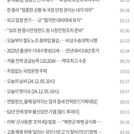
한 총리 "엄중한 상황 속 국정 안정 관리는 내각 의무"
00:38
외교 일정 연기···군 "철저한 대비태세 유지"
02:12
"10조 원 증시안정펀드 등 시장안정조치 준비"
02:30
오늘부터 철도노조 총파업 돌입···비상수송대책 시행
02:33
2023년 출생아 기대수명 83.5세···전년대비 0.8년 증가
02:04
겨울 전력 공급능력 110.2GW···역대 최고 수준
00:29
차질없는 국정운영 주력
19:02
오늘의 날씨 (24. 12. 05. 10시)
01:27
오늘의 핫이슈 (24. 12. 05. 10시)
03:57
연말정산, 올해 달라지는 점과 절세 전략은? [기획대담]
20:02
62년 만에 정부 불신임안 가결 [월드 투데이]
03:11
러북 '군사동맹' 조약 4일 발효···"북한군 파병 공식화 주시"
00:26
고충 해결 위해 '달리는 국민신문고'가 찾아간다? [정책 바로보기]
03:59