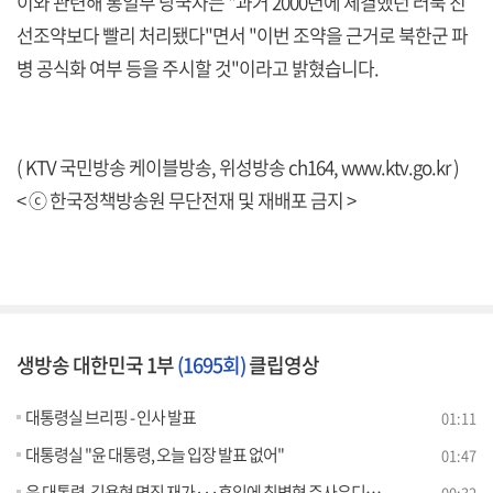
이와 관련해 통일부 당국자는 "과거 2000년에 체결했던 러북 친
선조약보다 빨리 처리됐다"면서 "이번 조약을 근거로 북한군 파
병 공식화 여부 등을 주시할 것"이라고 밝혔습니다.
( KTV 국민방송 케이블방송, 위성방송 ch164,
www.ktv.go.kr
)
< ⓒ 한국정책방송원 무단전재 및 재배포 금지 >
생방송 대한민국 1부
(1695회)
클립영상
대통령실 브리핑 - 인사 발표
01:11
대통령실 "윤 대통령, 오늘 입장 발표 없어"
01:47
윤 대통령, 김용현 면직 재가···후임에 최병혁 주사우디대사
00:32