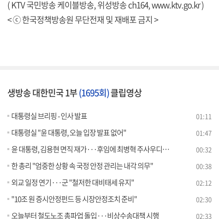
( KTV 국민방송 케이블방송, 위성방송 ch164,
www.ktv.go.kr
)
< ⓒ 한국정책방송원 무단전재 및 재배포 금지 >
생방송 대한민국 1부
(1695회)
클립영상
대통령실 브리핑 - 인사 발표
01:11
대통령실 "윤 대통령, 오늘 입장 발표 없어"
01:47
윤 대통령, 김용현 면직 재가···후임에 최병혁 주사우디대사
00:32
한 총리 "엄중한 상황 속 국정 안정 관리는 내각 의무"
00:38
외교 일정 연기···군 "철저한 대비태세 유지"
02:12
"10조 원 증시안정펀드 등 시장안정조치 준비"
02:30
오늘부터 철도노조 총파업 돌입···비상수송대책 시행
02:33