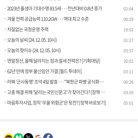
2023년 출생아 기대수명 83.5세···전년대비 0.8년 증가
02:04
겨울 전력 공급능력 110.2GW···역대 최고 수준
00:29
차질없는 국정운영 주력
19:02
오늘의 날씨 (24. 12. 05. 10시)
01:27
오늘의 핫이슈 (24. 12. 05. 10시)
03:57
연말정산, 올해 달라지는 점과 절세 전략은? [기획대담]
20:02
62년 만에 정부 불신임안 가결 [월드 투데이]
03:11
러북 '군사동맹' 조약 4일 발효···"북한군 파병 공식화 주시"
00:26
고충 해결 위해 '달리는 국민신문고'가 찾아간다? [정책 바로보기]
03:59
마음투자사업, 정작 '우울 위험군'은 뒷전? [정책 바로보기]
05:01