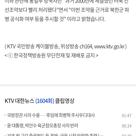
이와 관련해 통일부 당국자는 "과거 2000년에 체결했던 러북 친
선조약보다 빨리 처리됐다"면서 "이번 조약을 근거로 북한군 파
병 공식화 여부 등을 주시할 것" 이라고 밝혔습니다.
( KTV 국민방송 케이블방송, 위성방송 ch164,
www.ktv.go.kr
)
< ⓒ 한국정책방송원 무단전재 및 재배포 금지 >
KTV 대한뉴스
(1604회)
클립영상
국방장관 사의 수용···후임에 최병혁 주사우디대사
01:47
윤 대통령, 박안수 육군참모총장 사의 반려
00:24
10조 원 규모 증권펀드 등 경제·금융 시장 안정화 총력 [뉴스의 맥]
03:39