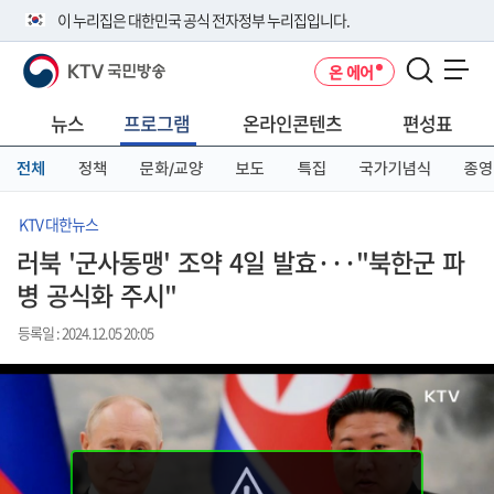
본
메
전
이 누리집은 대한민국 공식 전자정부 누리집입니다.
문
뉴
체
바
바
메
KTV 국민방송
온 에어
로
로
뉴
공식 누리집 주소 확인하기
메뉴 열기
가
가
바
go.kr 주소를 사용하는 누리집은 대한민국 정부기관이 관리하는 누리집입
기
기
로
뉴스
프로그램
온라인콘텐츠
편성표
니다.
가
이밖에 or.kr 또는 .kr등 다른 도메인 주소를 사용하고 있다면 아래 URL에
기
전체
정책
문화/교양
보도
특집
국가기념식
종영
서 도메인 주소를 확인해 보세요
운영중인 공식 누리집보기
KTV 대한뉴스
러북 '군사동맹' 조약 4일 발효···"북한군 파
병 공식화 주시"
등록일 : 2024.12.05 20:05