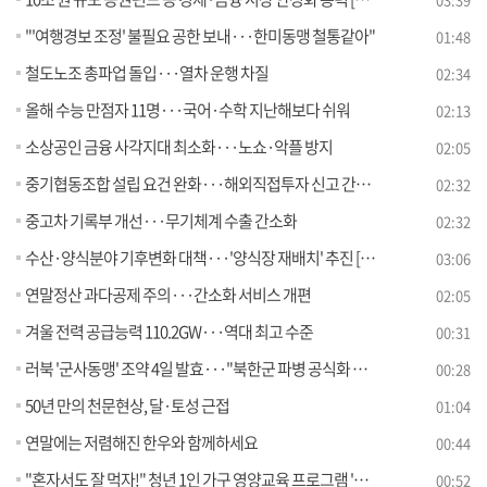
"'여행경보 조정' 불필요 공한 보내···한미동맹 철통같아"
01:48
철도노조 총파업 돌입···열차 운행 차질
02:34
올해 수능 만점자 11명···국어·수학 지난해보다 쉬워
02:13
소상공인 금융 사각지대 최소화···노쇼·악플 방지
02:05
중기협동조합 설립 요건 완화···해외직접투자 신고 간소화
02:32
중고차 기록부 개선···무기체계 수출 간소화
02:32
수산·양식분야 기후변화 대책···'양식장 재배치' 추진 [정책현장+]
03:06
연말정산 과다공제 주의···간소화 서비스 개편
02:05
겨울 전력 공급능력 110.2GW···역대 최고 수준
00:31
러북 '군사동맹' 조약 4일 발효···"북한군 파병 공식화 주시"
00:28
50년 만의 천문현상, 달·토성 근접
01:04
연말에는 저렴해진 한우와 함께하세요
00:44
"혼자서도 잘 먹자!" 청년 1인 가구 영양교육 프로그램 '나DO한끼' 개발
00:52