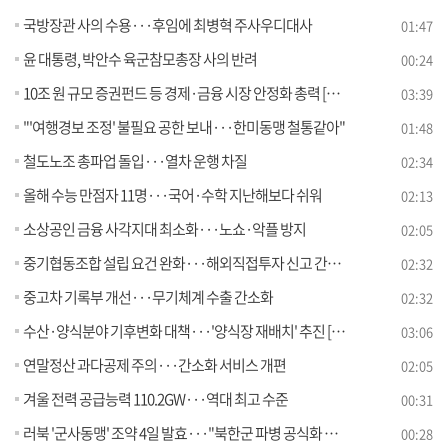
국방장관 사의 수용···후임에 최병혁 주사우디대사
01:47
윤 대통령, 박안수 육군참모총장 사의 반려
00:24
10조 원 규모 증권펀드 등 경제·금융 시장 안정화 총력 [뉴스의 맥]
03:39
"'여행경보 조정' 불필요 공한 보내···한미동맹 철통같아"
01:48
철도노조 총파업 돌입···열차 운행 차질
02:34
올해 수능 만점자 11명···국어·수학 지난해보다 쉬워
02:13
소상공인 금융 사각지대 최소화···노쇼·악플 방지
02:05
중기협동조합 설립 요건 완화···해외직접투자 신고 간소화
02:32
중고차 기록부 개선···무기체계 수출 간소화
02:32
수산·양식분야 기후변화 대책···'양식장 재배치' 추진 [정책현장+]
03:06
연말정산 과다공제 주의···간소화 서비스 개편
02:05
겨울 전력 공급능력 110.2GW···역대 최고 수준
00:31
러북 '군사동맹' 조약 4일 발효···"북한군 파병 공식화 주시"
00:28