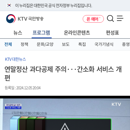
본
메
전
이 누리집은 대한민국 공식 전자정부 누리집입니다.
문
뉴
체
바
바
메
KTV 국민방송
온 에어
로
로
뉴
공식 누리집 주소 확인하기
메뉴 열기
가
가
바
go.kr 주소를 사용하는 누리집은 대한민국 정부기관이 관리하는 누리집입
기
기
로
뉴스
프로그램
온라인콘텐츠
편성표
니다.
가
이밖에 or.kr 또는 .kr등 다른 도메인 주소를 사용하고 있다면 아래 URL에
기
전체
정책
문화/교양
보도
특집
국가기념식
종영
서 도메인 주소를 확인해 보세요
운영중인 공식 누리집보기
KTV 대한뉴스
연말정산 과다공제 주의···간소화 서비스 개
편
등록일 : 2024.12.05 20:04