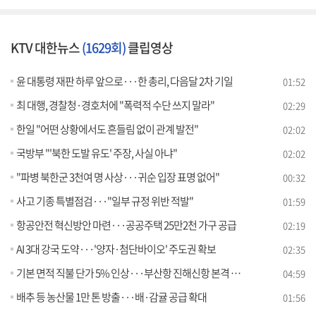
KTV 대한뉴스
(1629회)
클립영상
윤 대통령 재판 하루 앞으로···한 총리, 다음달 2차 기일
01:52
최 대행, 경찰청·경호처에 "폭력적 수단 쓰지 말라"
02:29
한일 "어떤 상황에서도 흔들림 없이 관계 발전"
02:02
국방부 "'북한 도발 유도' 주장, 사실 아냐"
02:02
"파병 북한군 3천여 명 사상···귀순 입장 표명 없어"
00:32
사고 기종 특별점검···"일부 규정 위반 적발"
01:59
항공안전 혁신방안 마련···공공주택 25만2천 가구 공급
02:19
AI 3대 강국 도약···'양자·첨단바이오' 주도권 확보
02:35
기본 면적 직불 단가 5% 인상···부산항 진해신항 본격 착공 [뉴스의 맥]
04:59
배추 등 농산물 1만 톤 방출···배·감귤 공급 확대
01:56