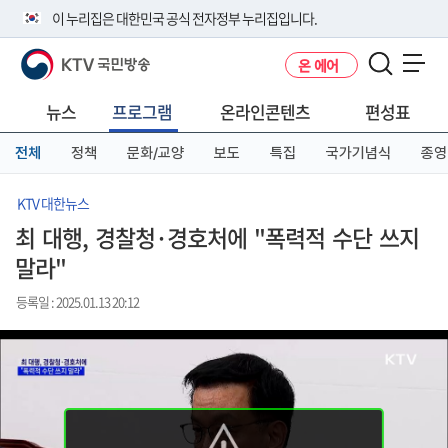
본
메
전
이 누리집은 대한민국 공식 전자정부 누리집입니다.
문
뉴
체
바
바
메
KTV 국민방송
온 에어
로
로
뉴
공식 누리집 주소 확인하기
메뉴 열기
가
가
바
go.kr 주소를 사용하는 누리집은 대한민국 정부기관이 관리하는 누리집입
기
기
로
뉴스
프로그램
온라인콘텐츠
편성표
니다.
가
이밖에 or.kr 또는 .kr등 다른 도메인 주소를 사용하고 있다면 아래 URL에
기
전체
정책
문화/교양
보도
특집
국가기념식
종영
서 도메인 주소를 확인해 보세요
운영중인 공식 누리집보기
KTV 대한뉴스
최 대행, 경찰청·경호처에 "폭력적 수단 쓰지
말라"
등록일 : 2025.01.13 20:12