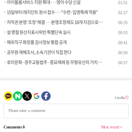
아이돌봄서비스 지원 확대···영아 수당 신설
01:51
15일부터 레지던트 원서 접수···"수련·입영특례 적용"
02:27
저작권 분쟁 '조정' 해결···분쟁조정제도 18개 지검으로 확대
00:35
설 명절 원산지표시위반 특별단속 실시
00:53
해외직구 화장품 검사정보 통합 공개
00:41
공무원 재해조사, 소속기관이 직접 한다
00:50
호미문화·경주교동법주· 종묘제례 등 무형유산의 가치 국민과 공유
00:57