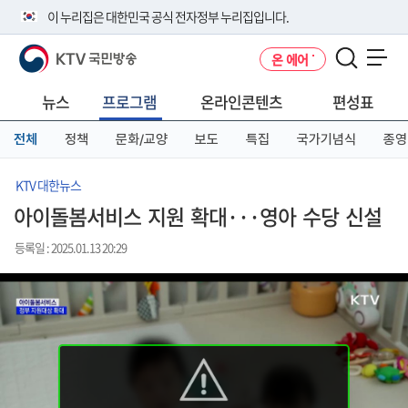
본
메
전
이 누리집은 대한민국 공식 전자정부 누리집입니다.
문
뉴
체
바
바
메
KTV 국민방송
온 에어
로
로
뉴
공식 누리집 주소 확인하기
메뉴 열기
가
가
바
go.kr 주소를 사용하는 누리집은 대한민국 정부기관이 관리하는 누리집입
기
기
로
뉴스
프로그램
온라인콘텐츠
편성표
니다.
가
이밖에 or.kr 또는 .kr등 다른 도메인 주소를 사용하고 있다면 아래 URL에
기
전체
정책
문화/교양
보도
특집
국가기념식
종영
서 도메인 주소를 확인해 보세요
운영중인 공식 누리집보기
KTV 대한뉴스
아이돌봄서비스 지원 확대···영아 수당 신설
등록일 : 2025.01.13 20:29