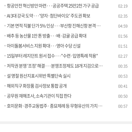
항공안전 혁신방안 마련···공공주택 25만2천 가구 공급
02:19
AI 3대 강국 도약···'양자·첨단바이오' 주도권 확보
02:35
기본 면적 직불 단가 5% 인상···부산항 진해신항 본격 착공 [뉴스의 맥]
04:59
배추 등 농산물 1만 톤 방출···배·감귤 공급 확대
01:56
아이돌봄서비스 지원 확대···영아 수당 신설
01:51
15일부터 레지던트 원서 접수···"수련·입영특례 적용"
02:27
저작권 분쟁 '조정' 해결···분쟁조정제도 18개 지검으로 확대
00:35
설 명절 원산지표시위반 특별단속 실시
00:53
해외직구 화장품 검사정보 통합 공개
00:41
공무원 재해조사, 소속기관이 직접 한다
00:50
호미문화·경주교동법주· 종묘제례 등 무형유산의 가치 국민과 공유
00:57