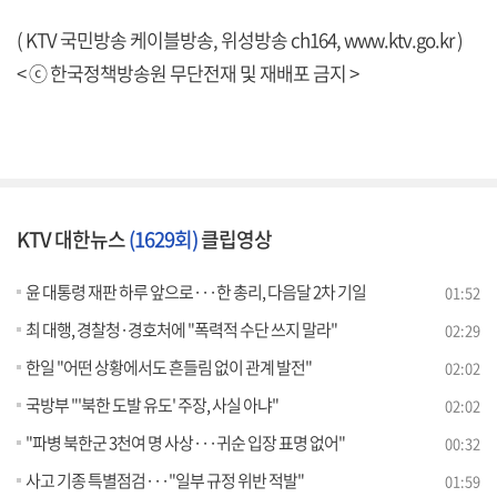
( KTV 국민방송 케이블방송, 위성방송 ch164,
www.ktv.go.kr
)
< ⓒ 한국정책방송원 무단전재 및 재배포 금지 >
KTV 대한뉴스
(1629회)
클립영상
윤 대통령 재판 하루 앞으로···한 총리, 다음달 2차 기일
01:52
최 대행, 경찰청·경호처에 "폭력적 수단 쓰지 말라"
02:29
한일 "어떤 상황에서도 흔들림 없이 관계 발전"
02:02
국방부 "'북한 도발 유도' 주장, 사실 아냐"
02:02
"파병 북한군 3천여 명 사상···귀순 입장 표명 없어"
00:32
사고 기종 특별점검···"일부 규정 위반 적발"
01:59