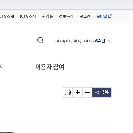
KTV소개
KTV소식
편성표
정보공개
로그인
모바일
164번
스카이라이프
검색
64번
채널안내 펼쳐
IPTV(KT, SKB, LGU+)
164번
스카이라이프
64번
IPTV(KT, SKB, LGU+)
츠
이용자 참여
164번
스카이라이프
공유