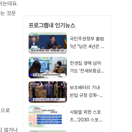
이는데요.
하는 것은
프로그램내 인기뉴스
국민주권정부 출범
1년 "남은 4년은 8
년처럼"
전셋집 경매 넘어
가도 '전세보증금'
먼저 돌려받는다
보조배터리 기내
반입 규정 강화··
·'수량·보관 제한'
것으로
사람을 위한 스포
츠…'2030 스포츠
비전' 공개
지 않거나