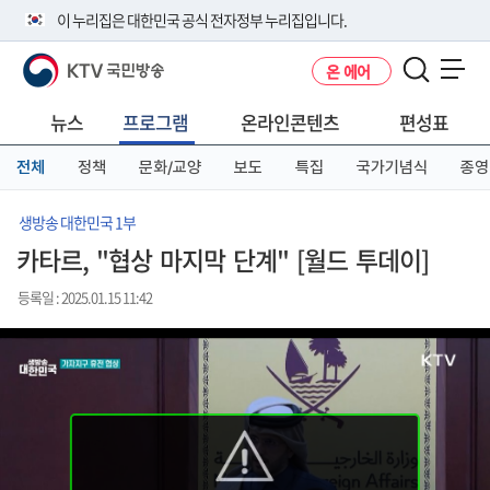
본
메
전
이 누리집은 대한민국 공식 전자정부 누리집입니다.
문
뉴
체
바
바
메
KTV 국민방송
온 에어
로
로
뉴
공식 누리집 주소 확인하기
메뉴 열기
가
가
바
go.kr 주소를 사용하는 누리집은 대한민국 정부기관이 관리하는 누리집입
기
기
로
뉴스
프로그램
온라인콘텐츠
편성표
니다.
가
이밖에 or.kr 또는 .kr등 다른 도메인 주소를 사용하고 있다면 아래 URL에
기
전체
정책
문화/교양
보도
특집
국가기념식
종영
서 도메인 주소를 확인해 보세요
운영중인 공식 누리집보기
생방송 대한민국 1부
카타르, "협상 마지막 단계" [월드 투데이]
등록일 : 2025.01.15 11:42