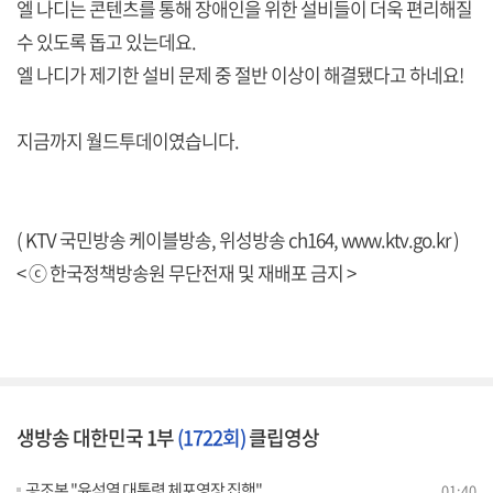
엘 나디는 콘텐츠를 통해 장애인을 위한 설비들이 더욱 편리해질
수 있도록 돕고 있는데요.
엘 나디가 제기한 설비 문제 중 절반 이상이 해결됐다고 하네요!
지금까지 월드투데이였습니다.
( KTV 국민방송 케이블방송, 위성방송 ch164,
www.ktv.go.kr
)
< ⓒ 한국정책방송원 무단전재 및 재배포 금지 >
생방송 대한민국 1부
(1722회)
클립영상
공조본 "윤석열 대통령 체포영장 집행"
01:40