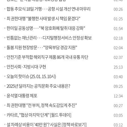
합동 추모식 18일 거행···공항 시설 개선 연내 마무리
00:26
최 권한대행 "불행한 사태 발생 시 책임 묻겠다"
01:25
한미일 공동성명···"북 암호화폐 탈취 대응 강화"
01:54
빈틈없는 재난관리···디지털행정서비스 안정성 확보
02:18
돌봄 지원 현장방문···"양육부담 경감 지원"
02:04
안전기준 부적합 해외직구 제품 86개 국내 유통 차단
02:37
안전사회·지방시대 구현
25:13
오늘의 핫이슈 (25. 01. 15. 10시)
03:40
2025년 달라지는 공직문화 주요 내용은?
09:25
윤석열 대통령 체포
12:34
최 권한대행 "전 부처, 정책 속도감있게 추진"
00:27
카타르, "협상 마지막 단계" [월드 투데이]
03:05
설 차례상 비용이 '40만 원'? 사실은 [정책 바로보기]
03:12