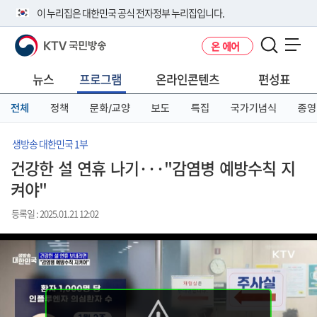
본
메
전
이 누리집은 대한민국 공식 전자정부 누리집입니다.
문
뉴
체
바
바
메
KTV 국민방송
온 에어
로
로
뉴
공식 누리집 주소 확인하기
메뉴 열기
가
가
바
go.kr 주소를 사용하는 누리집은 대한민국 정부기관이 관리하는 누리집입
기
기
로
뉴스
프로그램
온라인콘텐츠
편성표
니다.
가
이밖에 or.kr 또는 .kr등 다른 도메인 주소를 사용하고 있다면 아래 URL에
기
전체
정책
문화/교양
보도
특집
국가기념식
종영
서 도메인 주소를 확인해 보세요
운영중인 공식 누리집보기
생방송 대한민국 1부
건강한 설 연휴 나기···"감염병 예방수칙 지
켜야"
등록일 : 2025.01.21 12:02