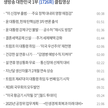
생방송 대한민국 1부
(1726회)
클립영상
"미 신정부 출범···주요 정책 대내외 영향 재점검"
00:38
윤 대통령, 헌재 탄핵심판 3차 변론 출석
01:51
윤 대통령 강제구인 불발···공수처 "재시도 방침"
01:36
결혼세액공제 신설···주거 세제혜택 강화
01:44
트럼프 미 대통령 취임···'미국 우선주의' 재천명
02:06
건강한 설 연휴 나기···"감염병 예방수칙 지켜야"
02:00
설 연휴 영상통화 무료···통신장애 선제적 대비
02:22
지난달 생산자물가 2개월 연속 상승
00:21
트럼프 제47대 미 대통령 취임 두 번째 임기 시작
33:46
제3회 국무회의 모두발언
09:31
"미국 황금기 시작될 것" [월드 투데이]
05:24
2025년 공정위 업무계획···<민생경제 회복과 미래 대비>
21:06