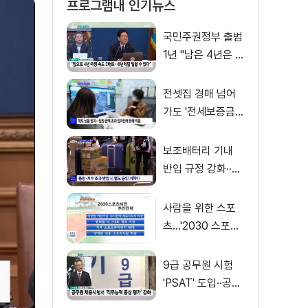
프로그램내 인기뉴스
국민주권정부 출범
1년 "남은 4년은 8
년처럼"
전셋집 경매 넘어
가도 '전세보증금'
먼저 돌려받는다
보조배터리 기내
반입 규정 강화··
·'수량·보관 제한'
사람을 위한 스포
츠…'2030 스포츠
비전' 공개
9급 공무원 시험
'PSAT' 도입··공정
채용 위한 변화는?