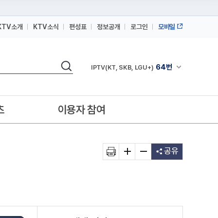
KTV소개
KTV소식
편성표
정보공개
로그인
모바일
164번
스카이라이프
검색
64번
채널안내 펼쳐
IPTV(KT, SKB, LGU+)
164번
스카이라이프
64번
IPTV(KT, SKB, LGU+)
츠
이용자 참여
164번
스카이라이프
공유