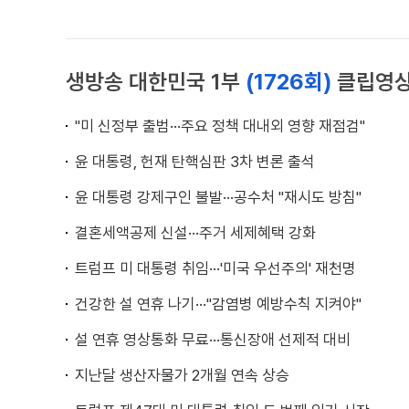
생방송 대한민국 1부
(1726회)
클립영
"미 신정부 출범···주요 정책 대내외 영향 재점검"
윤 대통령, 헌재 탄핵심판 3차 변론 출석
윤 대통령 강제구인 불발···공수처 "재시도 방침"
결혼세액공제 신설···주거 세제혜택 강화
트럼프 미 대통령 취임···'미국 우선주의' 재천명
건강한 설 연휴 나기···"감염병 예방수칙 지켜야"
설 연휴 영상통화 무료···통신장애 선제적 대비
지난달 생산자물가 2개월 연속 상승