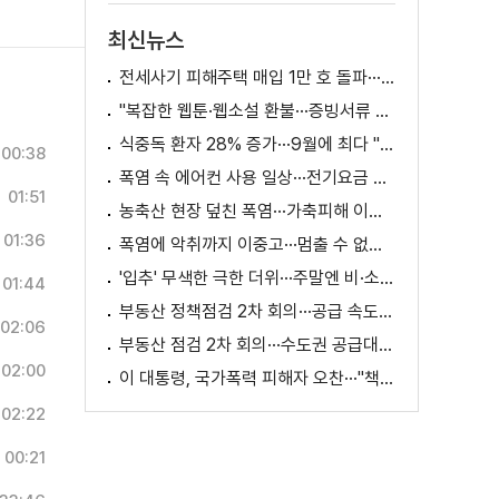
최신뉴스
전세사기 피해주택 매입 1만 호 돌파···피해 지원 속도
"복잡한 웹툰·웹소설 환불···증빙서류 요구까지"
식중독 환자 28% 증가···9월에 최다 "입추 방심 금물"
00:38
폭염 속 에어컨 사용 일상···전기요금 줄이려면?
01:51
농축산 현장 덮친 폭염···가축피해 이틀 새 28만 마리↑
01:36
폭염에 악취까지 이중고···멈출 수 없는 필수노동
'입추' 무색한 극한 더위···주말엔 비·소나기
01:44
부동산 정책점검 2차 회의···공급 속도전 본격화하나
02:06
부동산 점검 2차 회의···수도권 공급대책 논의
02:00
이 대통령, 국가폭력 피해자 오찬···"책임지고 치유"
02:22
00:21