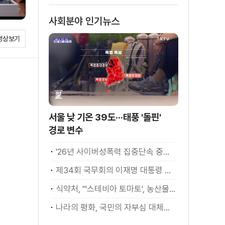
사회분야 인기뉴스
영상보기
서울 낮 기온 39도···태풍 '돌핀'
경로 변수
'26년 사이버성폭력 집중단속 중간성과 발표···향후 추진계획은?
제34회 국무회의 이재명 대통령 모두발언
식약처, "'스테비아 토마토', 농산물 아닌 가공식품"
나라의 평화, 국민의 자부심 대체불가 대한민국 이재명 대통령 모두말씀