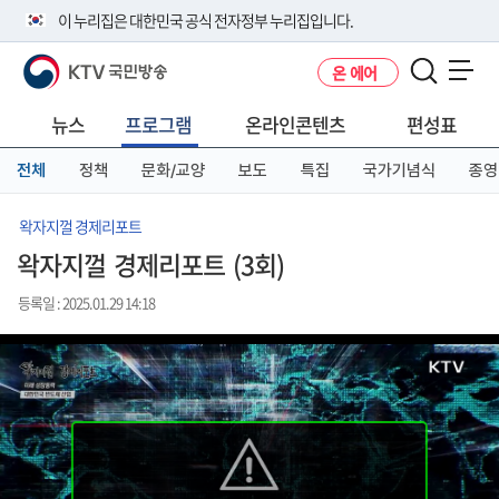
본
메
전
이 누리집은 대한민국 공식 전자정부 누리집입니다.
문
뉴
체
바
바
메
KTV 국민방송
온 에어
로
로
뉴
공식 누리집 주소 확인하기
메뉴 열기
가
가
바
go.kr 주소를 사용하는 누리집은 대한민국 정부기관이 관리하는 누리집입
기
기
로
뉴스
프로그램
온라인콘텐츠
편성표
니다.
가
이밖에 or.kr 또는 .kr등 다른 도메인 주소를 사용하고 있다면 아래 URL에
기
전체
정책
문화/교양
보도
특집
국가기념식
종영
서 도메인 주소를 확인해 보세요
운영중인 공식 누리집보기
왁자지껄 경제리포트
왁자지껄 경제리포트 (3회)
등록일 : 2025.01.29 14:18