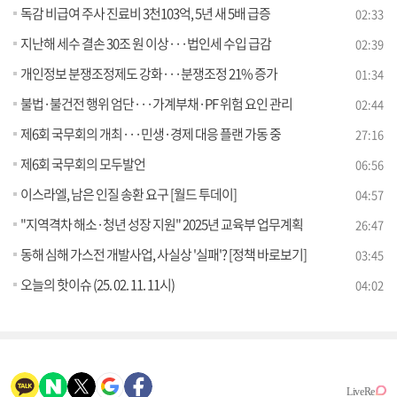
독감 비급여 주사 진료비 3천103억, 5년 새 5배 급증
02:33
지난해 세수 결손 30조 원 이상···법인세 수입 급감
02:39
개인정보 분쟁조정제도 강화···분쟁조정 21% 증가
01:34
불법·불건전 행위 엄단···가계부채·PF 위험 요인 관리
02:44
제6회 국무회의 개최···민생·경제 대응 플랜 가동 중
27:16
제6회 국무회의 모두발언
06:56
이스라엘, 남은 인질 송환 요구 [월드 투데이]
04:57
"지역격차 해소·청년 성장 지원" 2025년 교육부 업무계획
26:47
동해 심해 가스전 개발사업, 사실상 '실패'? [정책 바로보기]
03:45
오늘의 핫이슈 (25. 02. 11. 11시)
04:02