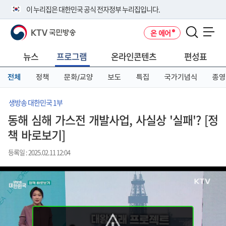
본
메
전
이 누리집은 대한민국 공식 전자정부 누리집입니다.
문
뉴
체
바
바
메
KTV 국민방송
온 에어
로
로
뉴
공식 누리집 주소 확인하기
메뉴 열기
가
가
바
go.kr 주소를 사용하는 누리집은 대한민국 정부기관이 관리하는 누리집입
기
기
로
뉴스
프로그램
온라인콘텐츠
편성표
니다.
가
이밖에 or.kr 또는 .kr등 다른 도메인 주소를 사용하고 있다면 아래 URL에
기
전체
정책
문화/교양
보도
특집
국가기념식
종영
서 도메인 주소를 확인해 보세요
운영중인 공식 누리집보기
생방송 대한민국 1부
동해 심해 가스전 개발사업, 사실상 '실패'? [정
책 바로보기]
등록일 : 2025.02.11 12:04