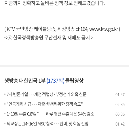
지금까지 정확하고 올바른 정책 정보 전해드렸습니다.
( KTV 국민방송 케이블방송, 위성방송 ch164,
www.ktv.go.kr
)
< ⓒ 한국정책방송원 무단전재 및 재배포 금지 >
생방송 대한민국 1부
(1737회)
클립영상
7차 변론기일···계엄 적법성·부정선거 의혹 신문
01:47
"연금개혁 시급···저출생 반등 위한 정책 속도"
02:35
1~10일 수출 0.8%↑···하루 평균 수출액은 6.4% 감소
00:36
외교장관, 14~16일 MSC 참석···한미, 첫 회동 전망
01:42