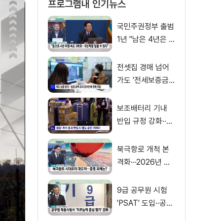
프로그램내 인기뉴스
국민주권정부 출범
1년 "남은 4년은 8
년처럼"
전셋집 경매 넘어
가도 '전세보증금'
먼저 돌려받는다
보조배터리 기내
반입 규정 강화··
·'수량·보관 제한'
북극항로 개척 본
격화···2026년 해
양수산부 업무계획
은?
9급 공무원 시험
'PSAT' 도입··공정
채용 위한 변화는?