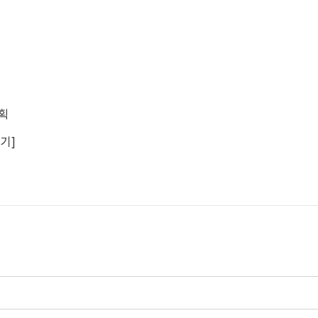
계획
기]