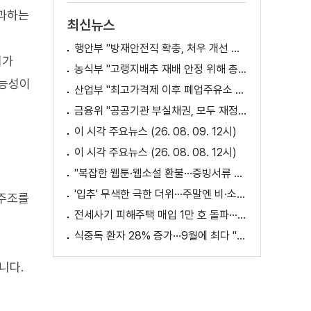
부과하는
최신뉴스
행안부 "방재안전직 확충, 처우 개선 등 위한 제도개선 추진"
리가
농식부 "고랭지배추 재배 안정 위해 총력···배추가격 점차 안정세"
가능성이
산업부 "최고가격제 이후 폐업주유소 증가? 사실 아냐"
금융위 "공공기관 부실채권, 모두 재정으로 보전되는 것 아냐"
이 시각 주요뉴스 (26. 08. 09. 12시)
이 시각 주요뉴스 (26. 08. 08. 12시)
"복잡한 웹툰·웹소설 환불···증빙서류 요구까지"
'입추' 무색한 극한 더위···주말엔 비·소나기
 주조를
전세사기 피해주택 매입 1만 호 돌파···피해 지원 속도
식중독 환자 28% 증가···9월에 최다 "입추 방심 금물"
니다.