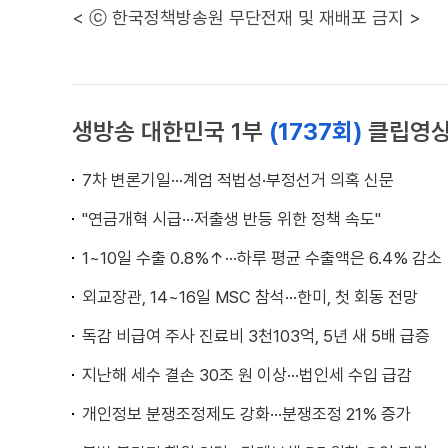
< ⓒ 한국정책방송원 무단전재 및 재배포 금지 >
생방송 대한민국 1부
(1737회)
클립영
7차 변론기일···계엄 적법성·부정선거 의혹 신문
"연금개혁 시급···저출생 반등 위한 정책 속도"
1~10일 수출 0.8%↑···하루 평균 수출액은 6.4% 감소
외교장관, 14~16일 MSC 참석···한미, 첫 회동 전망
독감 비급여 주사 진료비 3천103억, 5년 새 5배 급증
지난해 세수 결손 30조 원 이상···법인세 수입 급감
개인정보 분쟁조정제도 강화···분쟁조정 21% 증가