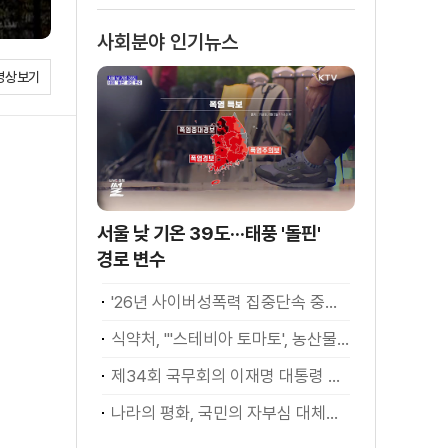
사회분야 인기뉴스
영상보기
서울 낮 기온 39도···태풍 '돌핀'
경로 변수
'26년 사이버성폭력 집중단속 중간성과 발표···향후 추진계획은?
식약처, "'스테비아 토마토', 농산물 아닌 가공식품"
제34회 국무회의 이재명 대통령 모두발언
나라의 평화, 국민의 자부심 대체불가 대한민국 이재명 대통령 모두말씀