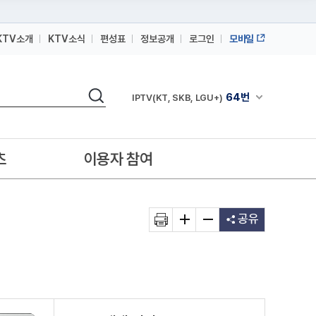
KTV소개
KTV소식
편성표
정보공개
로그인
모바일
164번
스카이라이프
검색
64번
채널안내 펼쳐
IPTV(KT, SKB, LGU+)
164번
스카이라이프
64번
IPTV(KT, SKB, LGU+)
츠
이용자 참여
164번
스카이라이프
공유