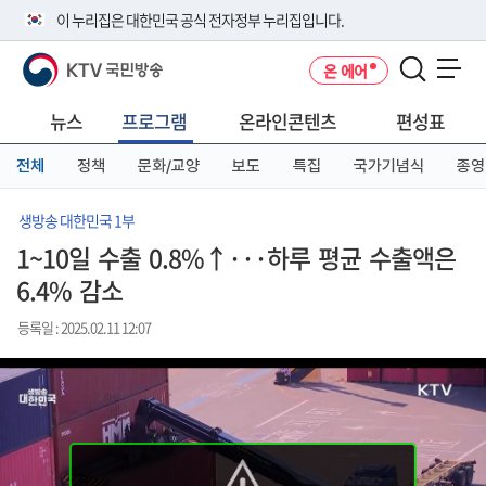
본
메
전
이 누리집은 대한민국 공식 전자정부 누리집입니다.
문
뉴
체
바
바
메
KTV 국민방송
온 에어
로
로
뉴
공식 누리집 주소 확인하기
메뉴 열기
가
가
바
go.kr 주소를 사용하는 누리집은 대한민국 정부기관이 관리하는 누리집입
기
기
로
뉴스
프로그램
온라인콘텐츠
편성표
니다.
가
이밖에 or.kr 또는 .kr등 다른 도메인 주소를 사용하고 있다면 아래 URL에
기
전체
정책
문화/교양
보도
특집
국가기념식
종영
서 도메인 주소를 확인해 보세요
운영중인 공식 누리집보기
생방송 대한민국 1부
1~10일 수출 0.8%↑···하루 평균 수출액은
6.4% 감소
등록일 : 2025.02.11 12:07