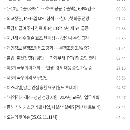
1~10일 수출 0.8%↑···하루 평균 수출액은 6.4% 감소
00:36
외교장관, 14~16일 MSC 참석···한미, 첫 회동 전망
01:42
독감 비급여 주사 진료비 3천103억, 5년 새 5배 급증
02:33
지난해 세수 결손 30조 원 이상···법인세 수입 급감
02:39
개인정보 분쟁조정제도 강화···분쟁조정 21% 증가
01:34
불법·불건전 행위 엄단···가계부채·PF 위험 요인 관리
02:44
제6회 국무회의 개최···민생·경제 대응 플랜 가동 중
27:16
제6회 국무회의 모두발언
06:56
이스라엘, 남은 인질 송환 요구 [월드 투데이]
04:57
"지역격차 해소·청년 성장 지원" 2025년 교육부 업무계획
26:47
동해 심해 가스전 개발사업, 사실상 '실패'? [정책 바로보기]
03:45
오늘의 핫이슈 (25. 02. 11. 11시)
04:02