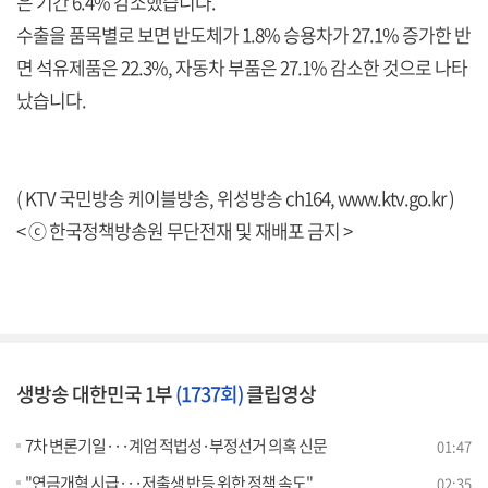
은 기간 6.4% 감소했습니다.
수출을 품목별로 보면 반도체가 1.8% 승용차가 27.1% 증가한 반
면 석유제품은 22.3%, 자동차 부품은 27.1% 감소한 것으로 나타
났습니다.
( KTV 국민방송 케이블방송, 위성방송 ch164,
www.ktv.go.kr
)
< ⓒ 한국정책방송원 무단전재 및 재배포 금지 >
생방송 대한민국 1부
(1737회)
클립영상
7차 변론기일···계엄 적법성·부정선거 의혹 신문
01:47
"연금개혁 시급···저출생 반등 위한 정책 속도"
02:35