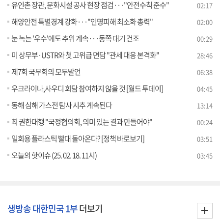
유인촌 장관, 문화시설 공사 현장 점검···"안전수칙 준수"
02:17
해양안전 특별경계 강화···"인명피해 최소화 총력"
02:00
눈 녹는 '우수'에도 추위 계속···동쪽 대기 건조
00:29
미 상무부·USTR와 첫 고위급 면담 "관세 대응 본격화"
28:46
제7회 국무회의 모두발언
06:38
우크라이나,사우디 회담 참여하지 않을 것 [월드 투데이]
04:45
동해 심해 가스전 탐사 시추 계속된다
13:14
최 권한대행 "국정협의회, 의미 있는 결과 만들어야"
00:24
일회용 플라스틱 빨대 돌아온다? [정책 바로보기]
03:51
오늘의 핫이슈 (25. 02. 18. 11시)
03:45
생방송 대한민국 1부
더보기