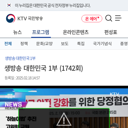
본
메
전
이 누리집은 대한민국 공식 전자정부 누리집입니다.
문
뉴
체
바
바
메
KTV 국민방송
온 에어
로
로
뉴
공식 누리집 주소 확인하기
메뉴 열기
가
가
바
go.kr 주소를 사용하는 누리집은 대한민국 정부기관이 관리하는 누리집입
기
기
로
뉴스
프로그램
온라인콘텐츠
편성표
니다.
가
이밖에 or.kr 또는 .kr등 다른 도메인 주소를 사용하고 있다면 아래 URL에
기
전체
정책
문화/교양
보도
특집
국가기념식
종영
서 도메인 주소를 확인해 보세요
운영중인 공식 누리집보기
생방송 대한민국 1부
생방송 대한민국 1부 (1742회)
등록일 : 2025.02.18 14:57