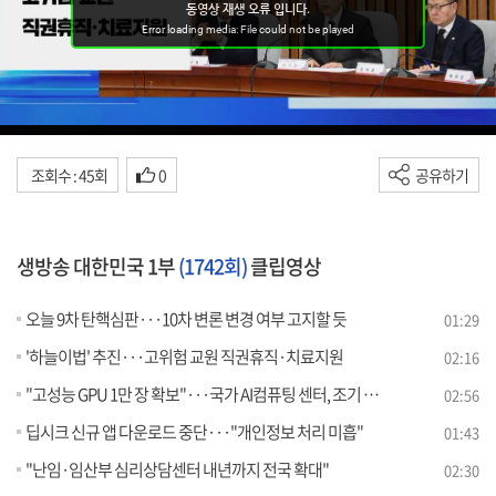
조회수 : 45회
0
공유하기
생방송 대한민국 1부
(1742회)
클립영상
오늘 9차 탄핵심판···10차 변론 변경 여부 고지할 듯
01:29
'하늘이법' 추진···고위험 교원 직권휴직·치료지원
02:16
"고성능 GPU 1만 장 확보"···국가 AI컴퓨팅 센터, 조기 개시
02:56
딥시크 신규 앱 다운로드 중단···"개인정보 처리 미흡"
01:43
"난임·임산부 심리상담센터 내년까지 전국 확대"
02:30