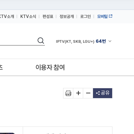
KTV소개
KTV소식
편성표
정보공개
로그인
모바일
164번
스카이라이프
검색
64번
채널안내 펼쳐
IPTV(KT, SKB, LGU+)
164번
스카이라이프
64번
IPTV(KT, SKB, LGU+)
츠
이용자 참여
164번
스카이라이프
공유