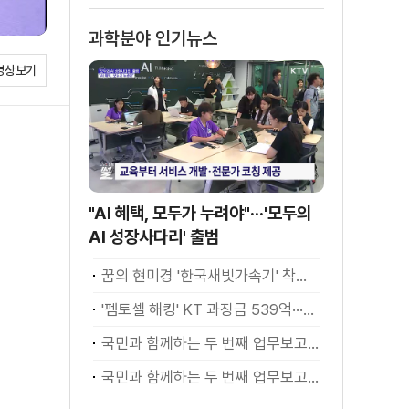
과학분야 인기뉴스
영상보기
"AI 혜택, 모두가 누려야"···'모두의
AI 성장사다리' 출범
꿈의 현미경 '한국새빛가속기' 착공···1조1천억 투입
'펨토셀 해킹' KT 과징금 539억···조사 방해 고발
국민과 함께하는 두 번째 업무보고 - 과학기술·사회
국민과 함께하는 두 번째 업무보고 - 과학기술·사회 이재명 대통령 모두말씀