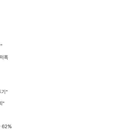
"
최저폭
투기"
회"
 62%