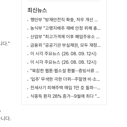
최신뉴스
행안부 "방재안전직 확충, 처우 개선 등 위한 제도개선 추진"
농식부 "고랭지배추 재배 안정 위해 총력···배추가격 점차 안정세"
산업부 "최고가격제 이후 폐업주유소 증가? 사실 아냐"
다."
금융위 "공공기관 부실채권, 모두 재정으로 보전되는 것 아냐"
이 시각 주요뉴스 (26. 08. 09. 12시)
이 시각 주요뉴스 (26. 08. 08. 12시)
"복잡한 웹툰·웹소설 환불···증빙서류 요구까지"
'입추' 무색한 극한 더위···주말엔 비·소나기
전세사기 피해주택 매입 1만 호 돌파···피해 지원 속도
식중독 환자 28% 증가···9월에 최다 "입추 방심 금물"
,
니다.