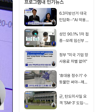
프로그램내 인기뉴스
6.3지방선거 대국
민담화···"AI 악용
가짜뉴스 처벌"
성인 90.1% 1차 접
종···모레 임신부 사
전예약
정부 "미국 기업 망
사용료 차별 없어"
'휴대용 정수기' 수
돗물만 써야···제품
별 성능 차이
군, 탄도미사일 요
격 'SM-3' 도입···
이지스함 탑재