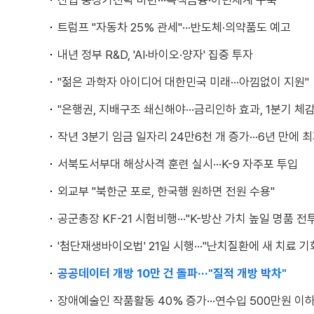
산업 중장기전략 마련···녹색금융·이민체계 구축
트럼프 "자동차 25% 관세"···반도체·의약품도 예고
내년 정부 R&D, 'AI·바이오·양자' 집중 투자
"젊은 과학자 아이디어 대한민국 미래···아낌없이 지원"
"은행권, 지배구조 쇄신해야···금리인하 효과, 1분기 체감
작년 3분기 임금 일자리 24만6천 개 증가···6년 만에 
서북도서부대 해상사격 훈련 실시···K-9 자주포 투입
외교부 "북한군 포로, 한국행 원하면 전원 수용"
공군총장 KF-21 시험비행···"K-방산 가치 높일 명품 전
'첨단재생바이오법' 21일 시행···"난치질환에 새 치료 기
공공데이터 개방 10만 건 돌파···"질적 개방 박차"
장애예술인 작품활동 40% 증가···연수입 500만원 이하