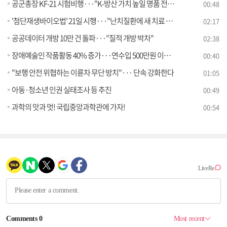
공군총장 KF-21 시험비행···"K-방산 가치 높일 명품 전투기"
00:48
'첨단재생바이오법' 21일 시행···"난치질환에 새 치료 기회"
02:17
공공데이터 개방 10만 건 돌파···"질적 개방 박차"
02:38
장애예술인 작품활동 40% 증가···연수입 500만원 이하 62%
00:40
"보행 안전 위협하는 이륜차 무단 방치"··· 단속 강화한다
01:05
아동·청소년 인권 실태조사 등 추진
00:49
과학의 맛과 멋! 국립중앙과학관에 가자!
00:54