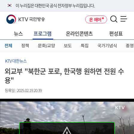
본
메
전
이 누리집은 대한민국 공식 전자정부 누리집입니다.
문
뉴
체
바
바
메
KTV 국민방송
온 에어
로
로
뉴
공식 누리집 주소 확인하기
메뉴 열기
가
가
바
go.kr 주소를 사용하는 누리집은 대한민국 정부기관이 관리하는 누리집입
기
기
로
뉴스
프로그램
온라인콘텐츠
편성표
니다.
가
이밖에 or.kr 또는 .kr등 다른 도메인 주소를 사용하고 있다면 아래 URL에
기
전체
정책
문화/교양
보도
특집
국가기념식
종영
서 도메인 주소를 확인해 보세요
운영중인 공식 누리집보기
KTV 대한뉴스
외교부 "북한군 포로, 한국행 원하면 전원 수
용"
등록일 : 2025.02.19 20:39