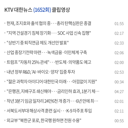
KTV 대한뉴스
(1652회)
클립영상
헌재, 조지호와 출석 협의 중···총리 탄핵심판은 종결
01:55
"지역 건설경기 침체 장기화··· SOC 사업 신속 집행"
02:17
"상반기 중 퇴직연금 제도 개선안 발표"
02:33
산업 중장기전략 마련···녹색금융·이민체계 구축
02:06
트럼프 "자동차 25% 관세"···반도체·의약품도 예고
02:00
내년 정부 R&D, 'AI·바이오·양자' 집중 투자
02:53
"젊은 과학자 아이디어 대한민국 미래···아낌없이 지원"
00:34
"은행권, 지배구조 쇄신해야···금리인하 효과, 1분기 체감"
04:27
작년 3분기 임금 일자리 24만6천 개 증가···6년 만에 최저폭
02:01
서북도서부대 해상사격 훈련 실시···K-9 자주포 투입
02:11
외교부 "북한군 포로, 한국행 원하면 전원 수용"
00:55