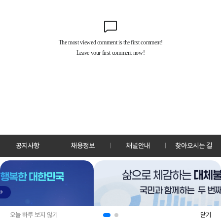
공지사항
채용정보
채널안내
찾아오시는 길
30128 세종특별자치시 정부2청사로 13 한국정책방송원 KTV
TEL: 044-204-8000
Copyrightⓒ KTV 국민방송 All Rights Reserved.
PC버전
앱 다운로드
오늘 하루 보지 않기
닫기