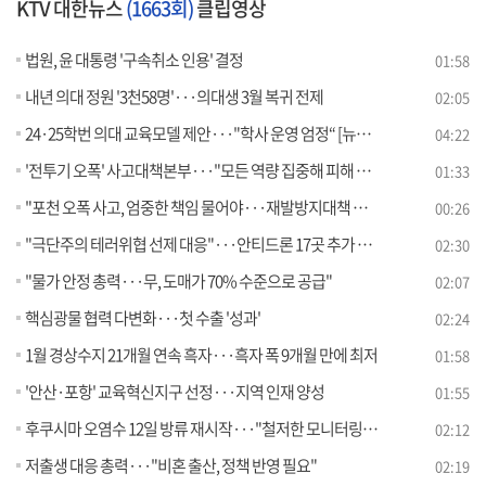
KTV 대한뉴스
(1663회)
클립영상
법원, 윤 대통령 '구속취소 인용' 결정
01:58
내년 의대 정원 '3천58명'···의대생 3월 복귀 전제
02:05
24·25학번 의대 교육모델 제안···"학사 운영 엄정“ [뉴스의 맥]
04:22
'전투기 오폭' 사고대책본부···"모든 역량 집중해 피해 배상"
01:33
"포천 오폭 사고, 엄중한 책임 물어야···재발방지대책 마련"
00:26
"극단주의 테러위협 선제 대응"···안티드론 17곳 추가 구축
02:30
"물가 안정 총력···무, 도매가 70% 수준으로 공급"
02:07
핵심광물 협력 다변화···첫 수출 '성과'
02:24
1월 경상수지 21개월 연속 흑자···흑자 폭 9개월 만에 최저
01:58
'안산·포항' 교육혁신지구 선정···지역 인재 양성
01:55
후쿠시마 오염수 12일 방류 재시작···"철저한 모니터링 진행"
02:12
저출생 대응 총력···"비혼 출산, 정책 반영 필요"
02:19