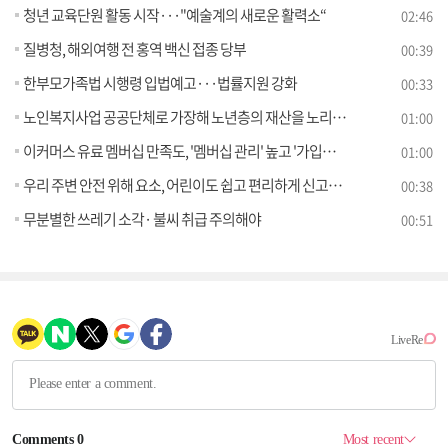
청년 교육단원 활동 시작···"예술계의 새로운 활력소“
02:46
질병청, 해외여행 전 홍역 백신 접종 당부
00:39
한부모가족법 시행령 입법예고···법률지원 강화
00:33
노인복지사업 공공단체로 가장해 노년층의 재산을 노리는 유사수신업체에 대한 소비자 경보 발령!
01:00
이커머스 유료 멤버십 만족도, '멤버십 관리' 높고 '가입비' 낮아
01:00
우리 주변 안전 위해 요소, 어린이도 쉽고 편리하게 신고한다
00:38
무분별한 쓰레기 소각· 불씨 취급 주의해야
00:51