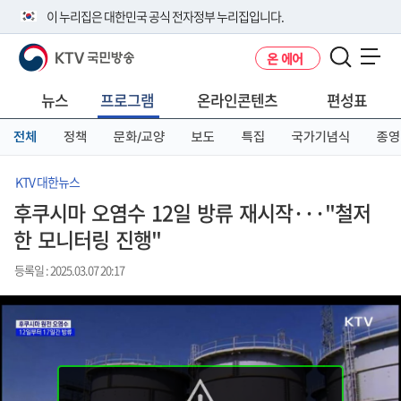
본
메
전
이 누리집은 대한민국 공식 전자정부 누리집입니다.
문
뉴
체
바
바
메
KTV 국민방송
온 에어
로
로
뉴
공식 누리집 주소 확인하기
메뉴 열기
가
가
바
go.kr 주소를 사용하는 누리집은 대한민국 정부기관이 관리하는 누리집입
기
기
로
뉴스
프로그램
온라인콘텐츠
편성표
니다.
가
이밖에 or.kr 또는 .kr등 다른 도메인 주소를 사용하고 있다면 아래 URL에
기
전체
정책
문화/교양
보도
특집
국가기념식
종영
서 도메인 주소를 확인해 보세요
운영중인 공식 누리집보기
KTV 대한뉴스
후쿠시마 오염수 12일 방류 재시작···"철저
한 모니터링 진행"
등록일 : 2025.03.07 20:17