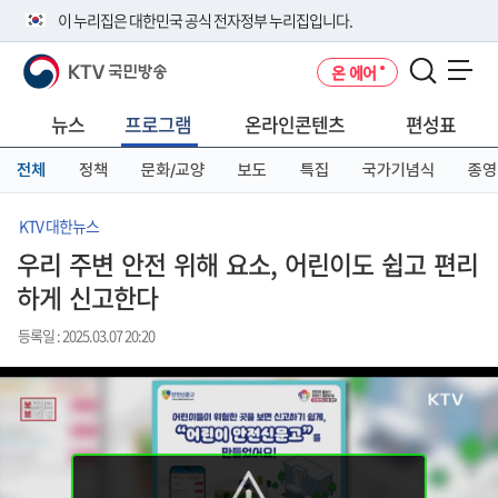
본
메
전
이 누리집은 대한민국 공식 전자정부 누리집입니다.
문
뉴
체
바
바
메
KTV 국민방송
온 에어
로
로
뉴
공식 누리집 주소 확인하기
메뉴 열기
가
가
바
go.kr 주소를 사용하는 누리집은 대한민국 정부기관이 관리하는 누리집입
기
기
로
뉴스
프로그램
온라인콘텐츠
편성표
니다.
가
이밖에 or.kr 또는 .kr등 다른 도메인 주소를 사용하고 있다면 아래 URL에
기
전체
정책
문화/교양
보도
특집
국가기념식
종영
서 도메인 주소를 확인해 보세요
운영중인 공식 누리집보기
KTV 대한뉴스
우리 주변 안전 위해 요소, 어린이도 쉽고 편리
하게 신고한다
등록일 : 2025.03.07 20:20