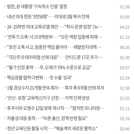
법원, 윤 대통령 '구속취소 인용' 결정
01:58
내년 의대 정원 '3천58명'···의대생 3월 복귀 전제
02:05
24·25학번 의대 교육모델 제안···"학사 운영 엄정“ [뉴스의 맥]
04:22
'전투기 오폭' 사고대책본부···"모든 역량 집중해 피해 배상"
01:33
"포천 오폭 사고, 엄중한 책임 물어야···재발방지대책 마련"
00:26
"극단주의 테러위협 선제 대응"···안티드론 17곳 추가 구축
02:30
"물가 안정 총력···무, 도매가 70% 수준으로 공급"
02:07
핵심광물 협력 다변화···첫 수출 '성과'
02:24
1월 경상수지 21개월 연속 흑자···흑자 폭 9개월 만에 최저
01:58
'안산·포항' 교육혁신지구 선정···지역 인재 양성
01:55
후쿠시마 오염수 12일 방류 재시작···"철저한 모니터링 진행"
02:12
저출생 대응 총력···"비혼 출산, 정책 반영 필요"
02:19
청년 교육단원 활동 시작···"예술계의 새로운 활력소“
02:46