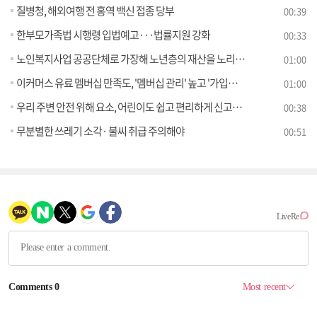
질병청, 해외여행 전 홍역 백신 접종 당부
00:39
한부모가족법 시행령 입법예고···법률지원 강화
00:33
노인복지사업 공공단체로 가장해 노년층의 재산을 노리는 유사수신업체에 대한 소비자 경보 발령!
01:00
이커머스 유료 멤버십 만족도, '멤버십 관리' 높고 '가입비' 낮아
01:00
우리 주변 안전 위해 요소, 어린이도 쉽고 편리하게 신고한다
00:38
무분별한 쓰레기 소각· 불씨 취급 주의해야
00:51