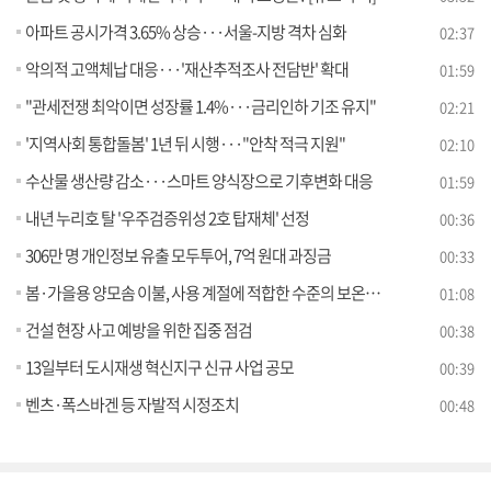
아파트 공시가격 3.65% 상승···서울-지방 격차 심화
02:37
악의적 고액체납 대응···'재산추적조사 전담반' 확대
01:59
"관세전쟁 최악이면 성장률 1.4%···금리인하 기조 유지"
02:21
'지역사회 통합돌봄' 1년 뒤 시행···"안착 적극 지원"
02:10
수산물 생산량 감소···스마트 양식장으로 기후변화 대응
01:59
내년 누리호 탈 '우주검증위성 2호 탑재체' 선정
00:36
306만 명 개인정보 유출 모두투어, 7억 원대 과징금
00:33
봄·가을용 양모솜 이불, 사용 계절에 적합한 수준의 보온성 갖춰
01:08
건설 현장 사고 예방을 위한 집중 점검
00:38
13일부터 도시재생 혁신지구 신규 사업 공모
00:39
벤츠·폭스바겐 등 자발적 시정조치
00:48