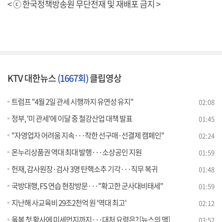
< ⓒ 한국정책방송원 무단전재 및 재배포 금지 >
KTV 대한뉴스
(1667회)
클립영상
트럼프 "4월 2일 관세 시행까지 유연성 유지"
02:08
정부, '미 관세'에 이달 중 철강산업 대책 발표
01:45
"자영업자 어려움 지속···착한 선구매·선결제 캠페인"
02:24
온누리상품권 역대 최대 발행···소상공인 지원
01:59
헌재, 감사원장·검사 3명 탄핵소추 기각···직무 복귀
01:48
국방대행, FS 연습 현장방문···"확고한 군사대비태세"
01:59
지난해 사교육비 29조2천억 원 '역대 최고'
02:12
올봄 첫 황사에 미세먼지까지···대처 요령은? [뉴스의 맥]
03:52