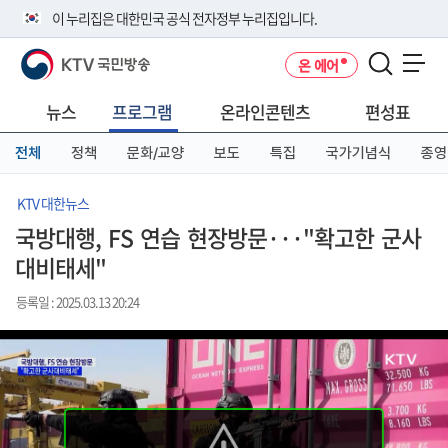
본
메
전
이 누리집은 대한민국 공식 전자정부 누리집입니다.
문
뉴
체
바
바
메
KTV 국민방송
온 에어
로
로
뉴
공식 누리집 주소 확인하기
메뉴 열기
가
가
바
go.kr 주소를 사용하는 누리집은 대한민국 정부기관이 관리하는 누리집입
기
기
로
뉴스
프로그램
온라인콘텐츠
편성표
니다.
가
이밖에 or.kr 또는 .kr등 다른 도메인 주소를 사용하고 있다면 아래 URL에
기
전체
정책
문화/교양
보도
특집
국가기념식
종영
서 도메인 주소를 확인해 보세요
운영중인 공식 누리집보기
KTV 대한뉴스
국방대행, FS 연습 현장방문···"확고한 군사
대비태세"
등록일 : 2025.03.13 20:24