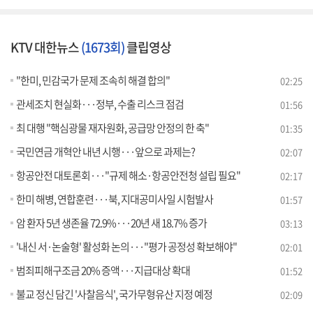
KTV 대한뉴스
(1673회)
클립영상
"한미, 민감국가 문제 조속히 해결 합의"
02:25
관세조치 현실화···정부, 수출 리스크 점검
01:56
최 대행 "핵심광물 재자원화, 공급망 안정의 한 축"
01:35
국민연금 개혁안 내년 시행···앞으로 과제는?
02:07
항공안전 대토론회···"규제 해소·항공안전청 설립 필요"
02:17
한미 해병, 연합훈련···북, 지대공미사일 시험발사
01:57
암 환자 5년 생존율 72.9%···20년 새 18.7% 증가
03:13
'내신 서·논술형' 활성화 논의···"평가 공정성 확보해야"
02:01
범죄피해구조금 20% 증액···지급대상 확대
01:52
불교 정신 담긴 '사찰음식', 국가무형유산 지정 예정
02:09