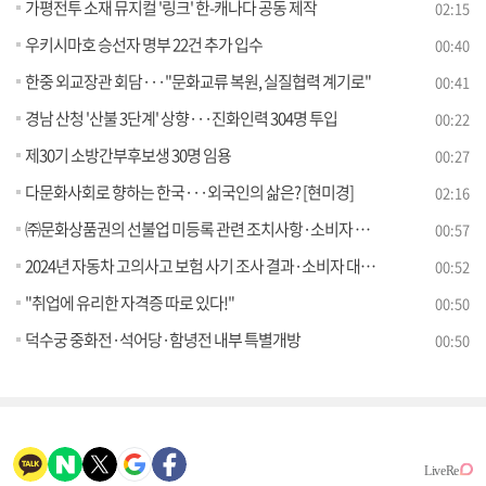
가평전투 소재 뮤지컬 '링크' 한-캐나다 공동 제작
02:15
우키시마호 승선자 명부 22건 추가 입수
00:40
한중 외교장관 회담···"문화교류 복원, 실질협력 계기로"
00:41
경남 산청 '산불 3단계' 상향···진화인력 304명 투입
00:22
제30기 소방간부후보생 30명 임용
00:27
다문화사회로 향하는 한국···외국인의 삶은? [현미경]
02:16
㈜문화상품권의 선불업 미등록 관련 조치사항·소비자 유의사항 안내
00:57
2024년 자동차 고의사고 보험 사기 조사 결과·소비자 대응 요령
00:52
"취업에 유리한 자격증 따로 있다!"
00:50
덕수궁 중화전·석어당·함녕전 내부 특별개방
00:50