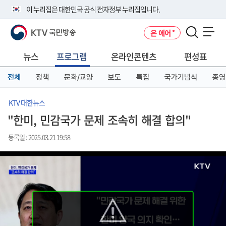
본
메
전
이 누리집은 대한민국 공식 전자정부 누리집입니다.
문
뉴
체
바
바
메
KTV 국민방송
온 에어
로
로
뉴
공식 누리집 주소 확인하기
메뉴 열기
가
가
바
go.kr 주소를 사용하는 누리집은 대한민국 정부기관이 관리하는 누리집입
기
기
로
뉴스
프로그램
온라인콘텐츠
편성표
니다.
가
이밖에 or.kr 또는 .kr등 다른 도메인 주소를 사용하고 있다면 아래 URL에
기
전체
정책
문화/교양
보도
특집
국가기념식
종영
서 도메인 주소를 확인해 보세요
운영중인 공식 누리집보기
KTV 대한뉴스
"한미, 민감국가 문제 조속히 해결 합의"
등록일 : 2025.03.21 19:58