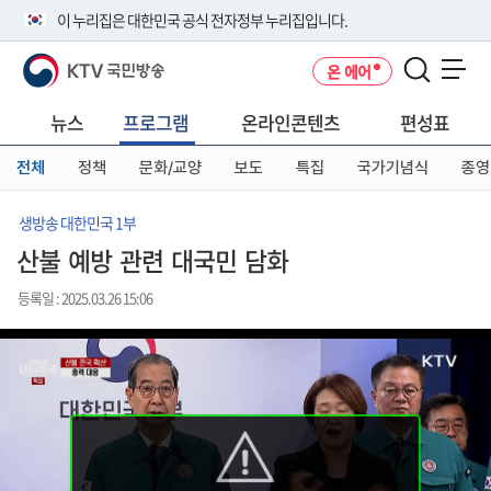
본
메
전
이 누리집은 대한민국 공식 전자정부 누리집입니다.
문
뉴
체
바
바
메
KTV 국민방송
온 에어
로
로
뉴
공식 누리집 주소 확인하기
메뉴 열기
가
가
바
go.kr 주소를 사용하는 누리집은 대한민국 정부기관이 관리하는 누리집입
기
기
로
뉴스
프로그램
온라인콘텐츠
편성표
니다.
가
이밖에 or.kr 또는 .kr등 다른 도메인 주소를 사용하고 있다면 아래 URL에
기
전체
정책
문화/교양
보도
특집
국가기념식
종영
서 도메인 주소를 확인해 보세요
운영중인 공식 누리집보기
생방송 대한민국 1부
산불 예방 관련 대국민 담화
등록일 : 2025.03.26 15:06