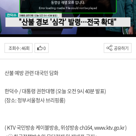
조회수 : 46회
0
공유하기
산불 예방 관련 대국민 담화
한덕수 / 대통령 권한대행 (오늘 오전 9시 40분 발표)
(장소: 정부서울청사 브리핑룸)
( KTV 국민방송 케이블방송, 위성방송 ch164,
www.ktv.go.kr
)