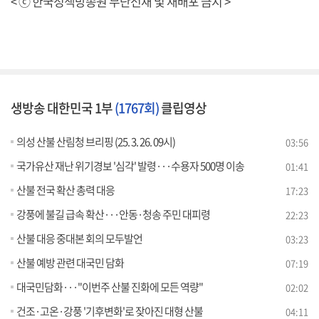
< ⓒ 한국정책방송원 무단전재 및 재배포 금지 >
생방송 대한민국 1부
(1767회)
클립영상
의성 산불 산림청 브리핑 (25. 3. 26. 09시)
03:56
국가유산 재난 위기경보 '심각' 발령···수용자 500명 이송
01:41
산불 전국 확산 총력 대응
17:23
강풍에 불길 급속 확산···안동·청송 주민 대피령
22:23
산불 대응 중대본 회의 모두발언
03:23
산불 예방 관련 대국민 담화
07:19
대국민담화···"이번주 산불 진화에 모든 역량"
02:02
건조·고온·강풍 '기후변화'로 잦아진 대형 산불
04:11