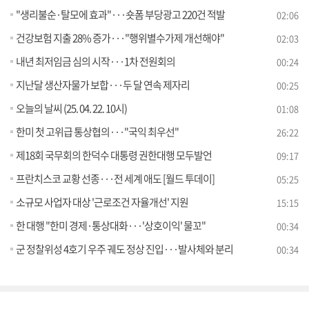
"생리불순·탈모에 효과"···숏폼 부당광고 220건 적발
02:06
건강보험 지출 28% 증가···"행위별수가제 개선해야"
02:03
내년 최저임금 심의 시작···1차 전원회의
00:24
지난달 생산자물가 보합···두 달 연속 제자리
00:25
오늘의 날씨 (25. 04. 22. 10시)
01:08
한미 첫 고위급 통상협의···"국익 최우선"
26:22
제18회 국무회의 한덕수 대통령 권한대행 모두발언
09:17
프란치스코 교황 선종···전 세계 애도 [월드 투데이]
05:25
소규모 사업자 대상 '근로조건 자율개선' 지원
15:15
한 대행 "한미 경제·통상대화···'상호이익' 물꼬"
00:34
군 정찰위성 4호기 우주 궤도 정상 진입···발사체와 분리
00:34