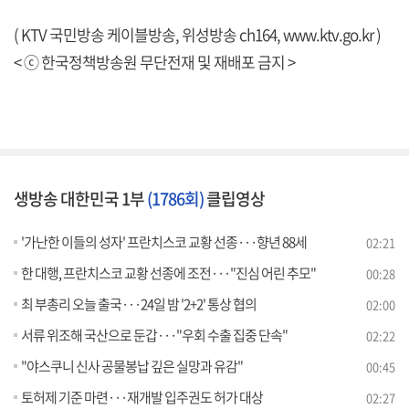
( KTV 국민방송 케이블방송, 위성방송 ch164,
www.ktv.go.kr
)
< ⓒ 한국정책방송원 무단전재 및 재배포 금지 >
생방송 대한민국 1부
(1786회)
클립영상
'가난한 이들의 성자' 프란치스코 교황 선종···향년 88세
02:21
한 대행, 프란치스코 교황 선종에 조전···"진심 어린 추모"
00:28
최 부총리 오늘 출국···24일 밤 '2+2' 통상 협의
02:00
서류 위조해 국산으로 둔갑···"우회 수출 집중 단속"
02:22
"야스쿠니 신사 공물봉납 깊은 실망과 유감"
00:45
토허제 기준 마련···재개발 입주권도 허가 대상
02:27