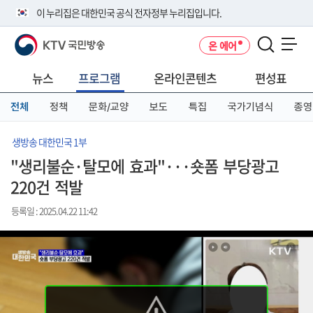
본
메
전
이 누리집은 대한민국 공식 전자정부 누리집입니다.
문
뉴
체
바
바
메
KTV 국민방송
온 에어
로
로
뉴
공식 누리집 주소 확인하기
메뉴 열기
가
가
바
go.kr 주소를 사용하는 누리집은 대한민국 정부기관이 관리하는 누리집입
기
기
로
뉴스
프로그램
온라인콘텐츠
편성표
니다.
가
이밖에 or.kr 또는 .kr등 다른 도메인 주소를 사용하고 있다면 아래 URL에
기
전체
정책
문화/교양
보도
특집
국가기념식
종영
서 도메인 주소를 확인해 보세요
운영중인 공식 누리집보기
생방송 대한민국 1부
"생리불순·탈모에 효과"···숏폼 부당광고
220건 적발
등록일 : 2025.04.22 11:42