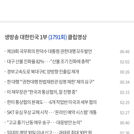
생방송 대한민국 1부
(1791회)
클립영상
제19회 국무회의 한덕수 대통령 권한대행 모두발언
06:46
대구 산불 진화율 82%···"산불 조기 진화에 총력"
02:02
경부고속도로 북대구IC 양방향 진출입 재개
00:26
한 대행 "'권한대행 헌법재판관 임명 제한' 재의 요구"
00:34
미 재무장관 "한국과 통상협의, 잘 진행 중"
02:15
한미 통상협의 본궤도···6개 작업반 미국과 세부 협의
02:25
SKT 유심 무상 교체 시작···'온라인 예약 시스템' 개통
02:27
"고교 흉기 난동 매우 송구···대응방안 논의"
00:40
임대차 계약 30일 이내 신고···과태료 최대 30만 원
01:36