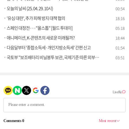
오늘의 날씨 (25. 04. 29. 10시)
00:54
'유심 대란', 추가 피해 방지 대책 협의
18:16
스페인 대정전···"올스톱" [월드 투데이]
05:18
애니메이션, K-콘텐츠의 새로운 미래될까?
18:44
다음달부터 '종합소득세·개인지방소득세' 간편 신고
01:54
국토부 "보조배터리 비닐봉투 보관, 국제기준 따른 외부단락방지 조치" [정책 바로보기]
03:51