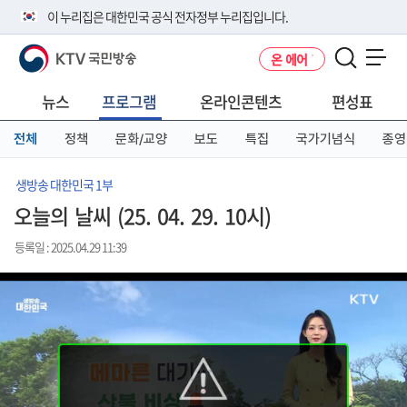
본
메
전
이 누리집은 대한민국 공식 전자정부 누리집입니다.
문
뉴
체
바
바
메
KTV 국민방송
온 에어
로
로
뉴
공식 누리집 주소 확인하기
메뉴 열기
가
가
바
go.kr 주소를 사용하는 누리집은 대한민국 정부기관이 관리하는 누리집입
기
기
로
뉴스
프로그램
온라인콘텐츠
편성표
니다.
가
이밖에 or.kr 또는 .kr등 다른 도메인 주소를 사용하고 있다면 아래 URL에
기
전체
정책
문화/교양
보도
특집
국가기념식
종영
서 도메인 주소를 확인해 보세요
운영중인 공식 누리집보기
생방송 대한민국 1부
오늘의 날씨 (25. 04. 29. 10시)
등록일 : 2025.04.29 11:39