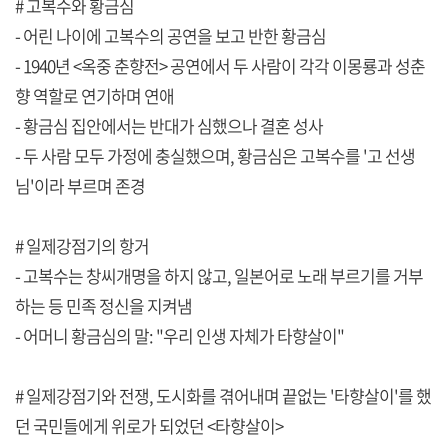
# 고복수와 황금심
- 어린 나이에 고복수의 공연을 보고 반한 황금심
- 1940년 <옥중 춘향전> 공연에서 두 사람이 각각 이몽룡과 성춘
향 역할로 연기하며 연애
- 황금심 집안에서는 반대가 심했으나 결혼 성사
- 두 사람 모두 가정에 충실했으며, 황금심은 고복수를 '고 선생
님'이라 부르며 존경
# 일제강점기의 항거
- 고복수는 창씨개명을 하지 않고, 일본어로 노래 부르기를 거부
하는 등 민족 정신을 지켜냄
- 어머니 황금심의 말: "우리 인생 자체가 타향살이"
# 일제강점기와 전쟁, 도시화를 겪어내며 끝없는 '타향살이'를 했
던 국민들에게 위로가 되었던 <타향살이>