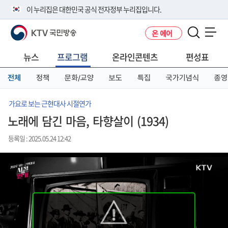
본
메
전
이 누리집은 대한민국 공식 전자정부 누리집입니다.
문
뉴
체
바
바
메
KTV 국민방송
온 에어
로
로
뉴
공식 누리집 주소 확인하기
메뉴 열기
가
가
바
go.kr 주소를 사용하는 누리집은 대한민국 정부기관이 관리하는 누리집입
기
기
로
뉴스
프로그램
온라인콘텐츠
편성표
니다.
가
이밖에 or.kr 또는 .kr등 다른 도메인 주소를 사용하고 있다면 아래 URL에
기
전체
정책
문화/교양
보도
특집
국가기념식
종영
서 도메인 주소를 확인해 보세요
운영중인 공식 누리집보기
가요로 보는 근현대사 시절연가
노래에 담긴 마음, 타향살이 (1934)
등록일 : 2025.05.24 12:42