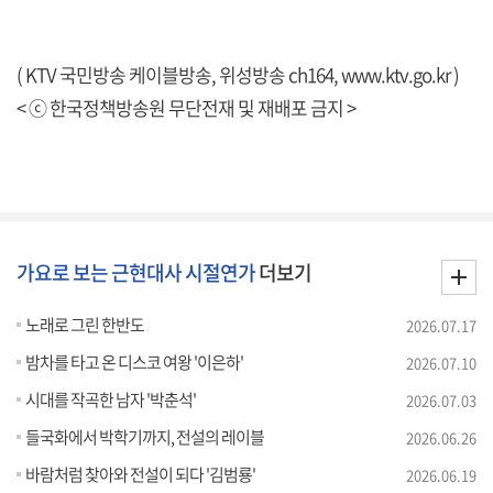
( KTV 국민방송 케이블방송, 위성방송 ch164,
www.ktv.go.kr
)
< ⓒ 한국정책방송원 무단전재 및 재배포 금지 >
가요로 보는 근현대사 시절연가
더보기
노래로 그린 한반도
2026.07.17
밤차를 타고 온 디스코 여왕 '이은하'
2026.07.10
시대를 작곡한 남자 '박춘석'
2026.07.03
들국화에서 박학기까지, 전설의 레이블
2026.06.26
바람처럼 찾아와 전설이 되다 '김범룡'
2026.06.19