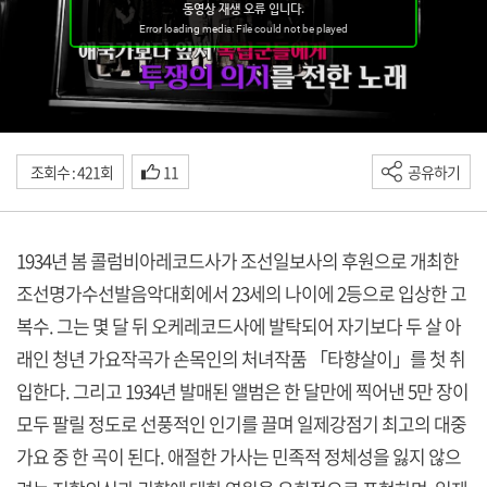
조회수 : 421회
11
공유하기
1934년 봄 콜럼비아레코드사가 조선일보사의 후원으로 개최한
조선명가수선발음악대회에서 23세의 나이에 2등으로 입상한 고
복수. 그는 몇 달 뒤 오케레코드사에 발탁되어 자기보다 두 살 아
래인 청년 가요작곡가 손목인의 처녀작품 「타향살이」를 첫 취
입한다. 그리고 1934년 발매된 앨범은 한 달만에 찍어낸 5만 장이
모두 팔릴 정도로 선풍적인 인기를 끌며 일제강점기 최고의 대중
가요 중 한 곡이 된다. 애절한 가사는 민족적 정체성을 잃지 않으