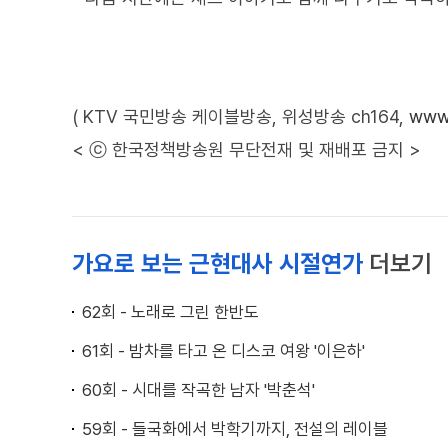
( KTV 국민방송 케이블방송, 위성방송 ch164,
www.
< ⓒ 한국정책방송원 무단전재 및 재배포 금지 >
가요로 보는 근현대사 시절연가
더보기
62회 - 노래로 그린 한반도
61회 - 밤차를 타고 온 디스코 여왕 '이은하'
60회 - 시대를 작곡한 남자 '박춘석'
59회 - 들국화에서 박학기까지, 전설의 레이블