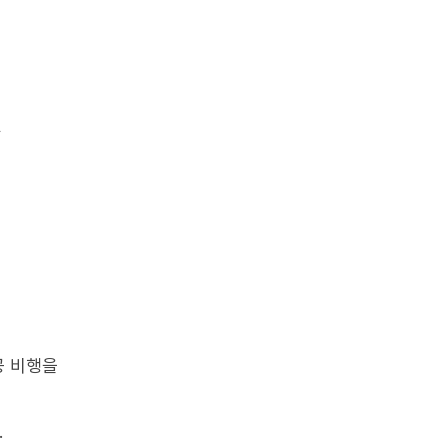
상
공 비행을
.