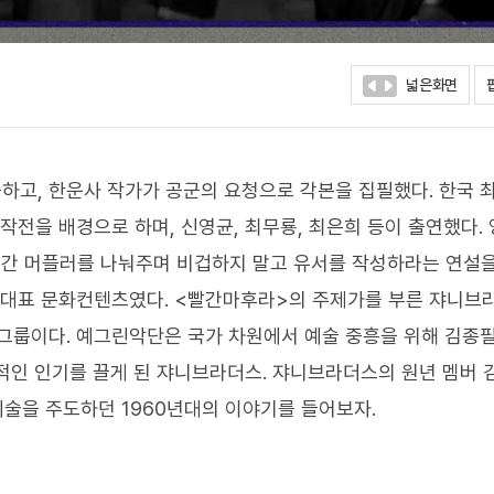
넓은화면
출하고, 한운사 작가가 공군의 요청으로 각본을 집필했다. 한국 
작전을 배경으로 하며, 신영균, 최무룡, 최은희 등이 출연했다.
간 머플러를 나눠주며 비겁하지 말고 유서를 작성하라는 연설을
의 대표 문화컨텐츠였다. <빨간마후라>의 주제가를 부른 쟈니브
 그룹이다. 예그린악단은 국가 차원에서 예술 중흥을 위해 김종
적인 인기를 끌게 된 쟈니브라더스. 쟈니브라더스의 원년 멤버 
예술을 주도하던 1960년대의 이야기를 들어보자.