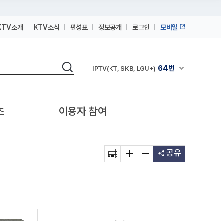
KTV소개
KTV소식
편성표
정보공개
로그인
모바일
164번
스카이라이프
검색
64번
채널안내 펼쳐
IPTV(KT, SKB, LGU+)
164번
스카이라이프
64번
IPTV(KT, SKB, LGU+)
츠
이용자 참여
164번
스카이라이프
공유