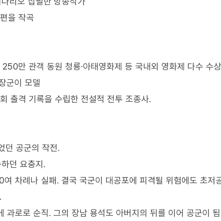
시나리오 집필한 방송작가
0편을 작곡
국 250만 관객 동원 청룡·아태영화제 등 국내외 영화제 다수 수
 장군이 모델
00회 출격 기록을 수립한 전설적 전투 조종사.
었던 공군의 작전.
송하던 요충지.
00여 차례나 실패. 결국 국군이 대공포에 피격될 위험에도 초저
.
이에 과로로 순직. 그의 장남 용석도 아버지의 뒤를 이어 공군이 됨