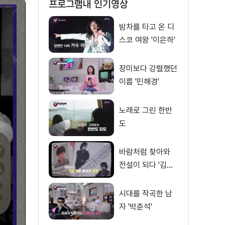
프로그램내 인기영상
밤차를 타고 온 디
스코 여왕 '이은하'
장미보다 강렬했던
이름 '민해경'
노래로 그린 한반
도
바람처럼 찾아와
전설이 되다 '김범
룡'
시대를 작곡한 남
자 '박춘석'