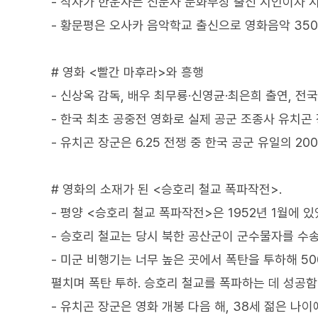
- 작사가 한운사는 신문사 문화부장 출신 시인이자 
- 황문평은 오사카 음악학교 출신으로 영화음악 35
# 영화 <빨간 마후라>와 흥행
- 신상옥 감독, 배우 최무룡·신영균·최은희 출연, 전
- 한국 최초 공중전 영화로 실제 공군 조종사 유치곤
- 유치곤 장군은 6.25 전쟁 중 한국 공군 유일의 2
# 영화의 소재가 된 <승호리 철교 폭파작전>.
- 평양 <승호리 철교 폭파작전>은 1952년 1월에 있
- 승호리 철교는 당시 북한 공산군이 군수물자를 수
- 미군 비행기는 너무 높은 곳에서 폭탄을 투하해 5
펼치며 폭탄 투하. 승호리 철교를 폭파하는 데 성공함
- 유치곤 장군은 영화 개봉 다음 해, 38세 젊은 나