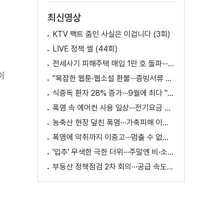
최신영상
KTV 팩트 줌인 사실은 이겁니다 (3회)
LIVE 정책 썰 (44회)
전세사기 피해주택 매입 1만 호 돌파···피해 지원 속도
이
"복잡한 웹툰·웹소설 환불···증빙서류 요구까지"
식중독 환자 28% 증가···9월에 최다 "입추 방심 금물"
폭염 속 에어컨 사용 일상···전기요금 줄이려면?
농축산 현장 덮친 폭염···가축피해 이틀 새 28만 마리↑
폭염에 악취까지 이중고···멈출 수 없는 필수노동
'입추' 무색한 극한 더위···주말엔 비·소나기
부동산 정책점검 2차 회의···공급 속도전 본격화하나