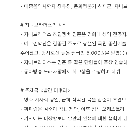
- 대중음악사학자 장유정, 문화평론가 하재근, 쟈니
# 쟈니브라더스의 시작
- 쟈니브라더스 창립멤버 김준은 경희대 성악 전공
- 예그린악단은 김종필 주도로 창설된 국립 종합예술단
주어졌고, 당시로선 높은 월급인 5,000원을 받았음 
- 쟈니브라더스는 김준 등 젊은 단원들이 중창 연습
- 동아방송 노래자랑에서 최고상을 수상하며 데뷔
# 주제곡 <빨간 마후라>
- 영화 시사회 당일, 급히 작곡된 곡을 김준이 초견으
- 휘파람은 김준이 직접 제안, 이후 정식 오케스트라
- 가사에는 비장함보다 낭만과 인생에 대한 철학이 