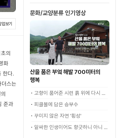
문화/교양분류 인기영상
팝업보기
최초의
 영화
산을 품은 부엌 해발 700미터의
 한다.
행복
라더스는
고향이 품어준 시련 흙 위에 다시 서다
필의
김 준과
피클볼에 담은 승부수
꾸미지 않은 자연 '횡성'
알싸한 인생이어도 향긋하니 아니 좋은가