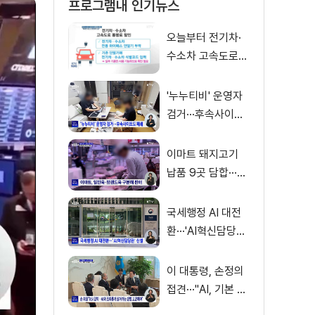
프로그램내 인기뉴스
오늘부터 전기차·
수소차 고속도로
통행료 50% 할인
'누누티비' 운영자
검거···후속사이트
도 폐쇄
이마트 돼지고기
납품 9곳 담합···과
징금 31억 원
국세행정 AI 대전
환···'AI혁신담당관'
신설
이 대통령, 손정의
접견···"AI, 기본 인
프라로 누려야"