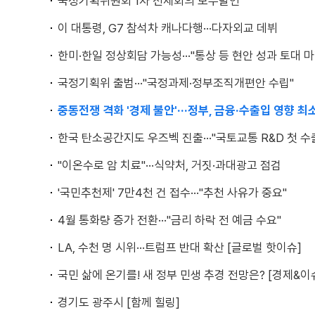
국정기획위원회 1차 전체회의 모두발언
이 대통령, G7 참석차 캐나다행···다자외교 데뷔
한미·한일 정상회담 가능성···"통상 등 현안 성과 토대 마
국정기획위 출범···"국정과제·정부조직개편안 수립"
중동전쟁 격화 '경제 불안'···정부, 금융·수출입 영향 최
한국 탄소공간지도 우즈벡 진출···"국토교통 R&D 첫 수
"이온수로 암 치료"···식약처, 거짓·과대광고 점검
'국민추천제' 7만4천 건 접수···"추천 사유가 중요"
4월 통화량 증가 전환···"금리 하락 전 예금 수요"
LA, 수천 명 시위···트럼프 반대 확산 [글로벌 핫이슈]
국민 삶에 온기를! 새 정부 민생 추경 전망은? [경제&이
경기도 광주시 [함께 힐링]