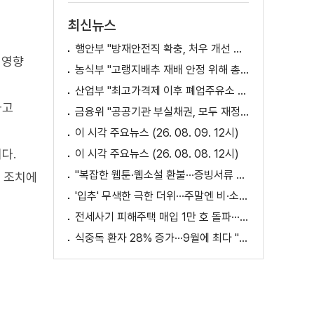
최신뉴스
행안부 "방재안전직 확충, 처우 개선 등 위한 제도개선 추진"
 영향
농식부 "고랭지배추 재배 안정 위해 총력···배추가격 점차 안정세"
산업부 "최고가격제 이후 폐업주유소 증가? 사실 아냐"
다고
금융위 "공공기관 부실채권, 모두 재정으로 보전되는 것 아냐"
이 시각 주요뉴스 (26. 08. 09. 12시)
다.
이 시각 주요뉴스 (26. 08. 08. 12시)
"복잡한 웹툰·웹소설 환불···증빙서류 요구까지"
한 조치에
'입추' 무색한 극한 더위···주말엔 비·소나기
전세사기 피해주택 매입 1만 호 돌파···피해 지원 속도
식중독 환자 28% 증가···9월에 최다 "입추 방심 금물"