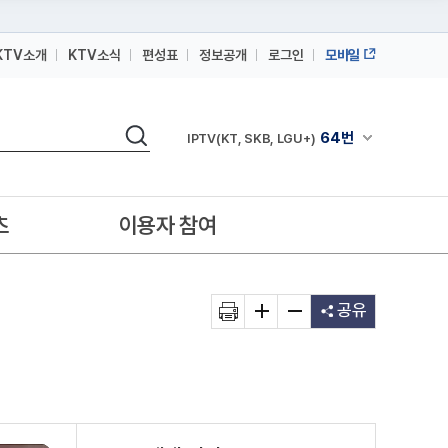
KTV소개
KTV소식
편성표
정보공개
로그인
모바일
164번
스카이라이프
검색
64번
채널안내 펼쳐
IPTV(KT, SKB, LGU+)
164번
스카이라이프
64번
IPTV(KT, SKB, LGU+)
츠
이용자 참여
164번
스카이라이프
공유