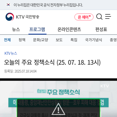
본
메
전
이 누리집은 대한민국 공식 전자정부 누리집입니다.
문
뉴
체
바
바
메
KTV 국민방송
온 에어
로
로
뉴
공식 누리집 주소 확인하기
메뉴 열기
가
가
바
go.kr 주소를 사용하는 누리집은 대한민국 정부기관이 관리하는 누리집입
기
기
로
뉴스
프로그램
온라인콘텐츠
편성표
니다.
가
이밖에 or.kr 또는 .kr등 다른 도메인 주소를 사용하고 있다면 아래 URL에
기
전체
정책
문화/교양
보도
특집
국가기념식
종영
서 도메인 주소를 확인해 보세요
운영중인 공식 누리집보기
KTV 뉴스
오늘의 주요 정책소식 (25. 07. 18. 13시)
등록일 : 2025.07.18 14:04