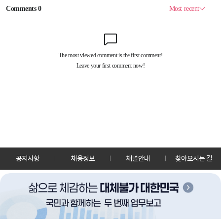
공지사항
채용정보
채널안내
찾아오시는 길
30128 세종특별자치시 정부2청사로 13 한국정책방송원 KTV
TEL: 044-204-8000
Copyrightⓒ KTV 국민방송 All Rights Reserved.
PC버전
앱 다운로드