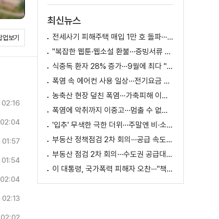
최신뉴스
전세사기 피해주택 매입 1만 호 돌파···피해 지원 속도
팝업보기
"복잡한 웹툰·웹소설 환불···증빙서류 요구까지"
식중독 환자 28% 증가···9월에 최다 "입추 방심 금물"
폭염 속 에어컨 사용 일상···전기요금 줄이려면?
농축산 현장 덮친 폭염···가축피해 이틀 새 28만 마리↑
02:16
폭염에 악취까지 이중고···멈출 수 없는 필수노동
02:04
'입추' 무색한 극한 더위···주말엔 비·소나기
부동산 정책점검 2차 회의···공급 속도전 본격화하나
01:57
부동산 점검 2차 회의···수도권 공급대책 논의
01:54
이 대통령, 국가폭력 피해자 오찬···"책임지고 치유"
02:04
02:13
02:02