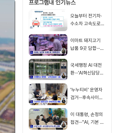
프로그램내 인기뉴스
오늘부터 전기차·
수소차 고속도로
통행료 50% 할인
이마트 돼지고기
납품 9곳 담합···과
징금 31억 원
국세행정 AI 대전
환···'AI혁신담당관'
신설
'누누티비' 운영자
검거···후속사이트
도 폐쇄
이 대통령, 손정의
접견···"AI, 기본 인
프라로 누려야"