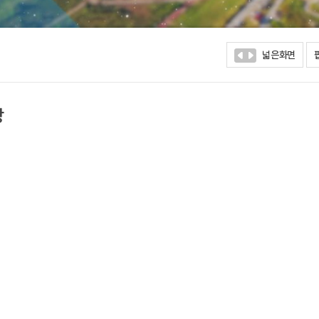
넓은화면
상