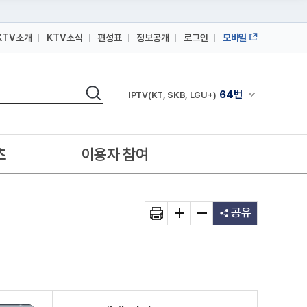
KTV소개
KTV소식
편성표
정보공개
로그인
모바일
164번
스카이라이프
검색
64번
채널안내 펼쳐
IPTV(KT, SKB, LGU+)
164번
스카이라이프
64번
IPTV(KT, SKB, LGU+)
츠
이용자 참여
164번
스카이라이프
공유