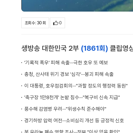
0
조회수 : 30 회
생방송 대한민국 2부
(1861회)
클립영
'기록적 폭우' 피해 속출···극한 호우 또 예보
충청, 산사태 위기 경보 '심각'···붕괴 피해 속출
이 대통령, 호우점검회의···"과할 정도의 행정력 동원"
'축구장 1만8천개' 논밭 침수···"복구비 신속 지급"
풍수해 감염병 우려···"위생수칙 준수해야"
경기하방 압력 여전···소비심리 개선 등 긍정적 신호
북 우라늄 폐수 영향 조사···정부 "이상 없음 확인"