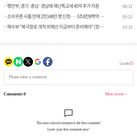
행안부, 경기·충남·경남에 재난특교세 45억 추가 지원
00:31
소비쿠폰 사흘 만에 2천148만 명 신청···3조8천8백억 지급
00:23
해수부 "북극항로 개척 위해선 지금부터 준비해야" [정책 바로보기]
03:33