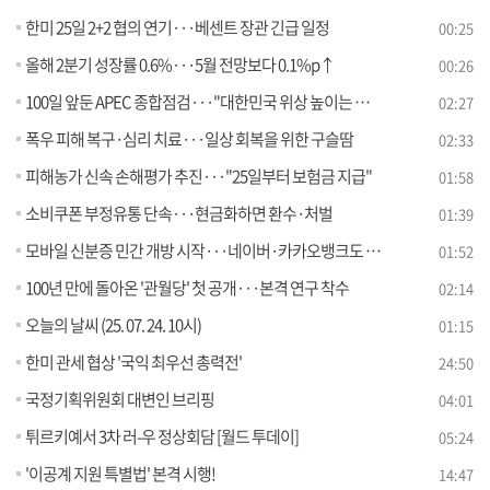
한미 25일 2+2 협의 연기···베센트 장관 긴급 일정
00:25
올해 2분기 성장률 0.6%···5월 전망보다 0.1%p↑
00:26
100일 앞둔 APEC 종합점검···"대한민국 위상 높이는 계기"
02:27
폭우 피해 복구·심리 치료···일상 회복을 위한 구슬땀
02:33
피해농가 신속 손해평가 추진···"25일부터 보험금 지급"
01:58
소비쿠폰 부정유통 단속···현금화하면 환수·처벌
01:39
모바일 신분증 민간 개방 시작···네이버·카카오뱅크도 발급
01:52
100년 만에 돌아온 '관월당' 첫 공개···본격 연구 착수
02:14
오늘의 날씨 (25. 07. 24. 10시)
01:15
한미 관세 협상 '국익 최우선 총력전'
24:50
국정기획위원회 대변인 브리핑
04:01
튀르키예서 3차 러-우 정상회담 [월드 투데이]
05:24
'이공계 지원 특별법' 본격 시행!
14:47