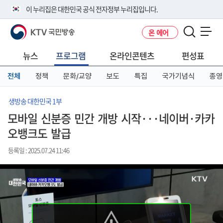
본
메
전
이 누리집은 대한민국 공식 전자정부 누리집입니다.
문
뉴
체
바
바
메
KTV 국민방송
온 에어
로
로
뉴
공식 누리집 주소 확인하기
메뉴 열기
가
가
바
go.kr 주소를 사용하는 누리집은 대한민국 정부기관이 관리하는 누리집입
기
기
로
뉴스
프로그램
온라인콘텐츠
편성표
니다.
가
이밖에 or.kr 또는 .kr등 다른 도메인 주소를 사용하고 있다면 아래 URL에
기
전체
정책
문화/교양
보도
특집
국가기념식
종영
서 도메인 주소를 확인해 보세요
운영중인 공식 누리집보기
생방송 대한민국 1부
모바일 신분증 민간 개방 시작···네이버·카카
오뱅크도 발급
등록일 : 2025.07.24 11:46