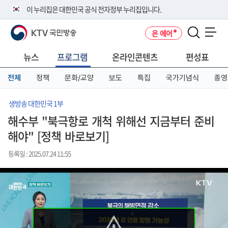
본
메
전
이 누리집은 대한민국 공식 전자정부 누리집입니다.
문
뉴
체
바
바
메
KTV 국민방송
온 에어
로
로
뉴
공식 누리집 주소 확인하기
메뉴 열기
가
가
바
go.kr 주소를 사용하는 누리집은 대한민국 정부기관이 관리하는 누리집입
기
기
로
뉴스
프로그램
온라인콘텐츠
편성표
니다.
가
이밖에 or.kr 또는 .kr등 다른 도메인 주소를 사용하고 있다면 아래 URL에
기
전체
정책
문화/교양
보도
특집
국가기념식
종영
서 도메인 주소를 확인해 보세요
운영중인 공식 누리집보기
생방송 대한민국 1부
해수부 "북극항로 개척 위해선 지금부터 준비
해야" [정책 바로보기]
등록일 : 2025.07.24 11:55