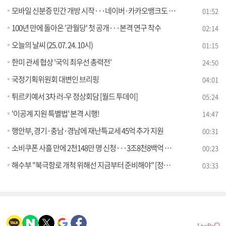
모바일 신분증 민간 개방 시작···네이버·카카오뱅크도 발급
01:52
100년 만에 돌아온 '관월당' 첫 공개···본격 연구 착수
02:14
오늘의 날씨 (25. 07. 24. 10시)
01:15
한미 관세 협상 '국익 최우선 총력전'
24:50
국정기획위원회 대변인 브리핑
04:01
튀르키예서 3차 러-우 정상회담 [월드 투데이]
05:24
'이공계 지원 특별법' 본격 시행!
14:47
행안부, 경기·충남·경남에 재난특교세 45억 추가 지원
00:31
소비쿠폰 사흘 만에 2천148만 명 신청···3조8천8백억 지급
00:23
해수부 "북극항로 개척 위해선 지금부터 준비해야" [정책 바로보기]
03:33