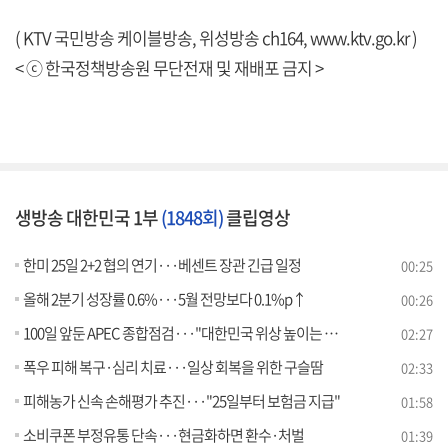
( KTV 국민방송 케이블방송, 위성방송 ch164,
www.ktv.go.kr
)
< ⓒ 한국정책방송원 무단전재 및 재배포 금지 >
생방송 대한민국 1부
(1848회)
클립영상
한미 25일 2+2 협의 연기···베센트 장관 긴급 일정
00:25
올해 2분기 성장률 0.6%···5월 전망보다 0.1%p↑
00:26
100일 앞둔 APEC 종합점검···"대한민국 위상 높이는 계기"
02:27
폭우 피해 복구·심리 치료···일상 회복을 위한 구슬땀
02:33
피해농가 신속 손해평가 추진···"25일부터 보험금 지급"
01:58
소비쿠폰 부정유통 단속···현금화하면 환수·처벌
01:39