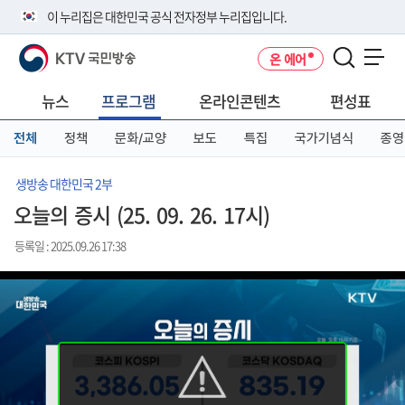
본
메
전
이 누리집은 대한민국 공식 전자정부 누리집입니다.
문
뉴
체
바
바
메
KTV 국민방송
온 에어
로
로
뉴
공식 누리집 주소 확인하기
메뉴 열기
가
가
바
go.kr 주소를 사용하는 누리집은 대한민국 정부기관이 관리하는 누리집입
기
기
로
뉴스
프로그램
온라인콘텐츠
편성표
니다.
가
이밖에 or.kr 또는 .kr등 다른 도메인 주소를 사용하고 있다면 아래 URL에
기
전체
정책
문화/교양
보도
특집
국가기념식
종영
서 도메인 주소를 확인해 보세요
운영중인 공식 누리집보기
생방송 대한민국 2부
오늘의 증시 (25. 09. 26. 17시)
등록일 : 2025.09.26 17:38