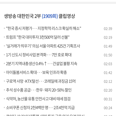
생방송 대한민국 2부
(1909회)
클립영상
"한국 증시 저평가···지정학적 리스크 확실히 해소"
02:39
트럼프 "한국 대미투자 3천500억 달러 선불"
02:19
'실거래가 띄우기' 의심 서울 아파트 425건 기획조사
01:49
1기 신도시 정비사업 본격화···7만 호로 확대
01:50
2분기 지역내총생산 0.4%↑···건설업 불황 지속
02:03
아이돌봄서비스 확대···보육 인프라 확충
01:42
구로역 사망·KTX 탈선···코레일에 과징금 15억
02:12
추석 성수품 공급···한우·돼지 20~50% 할인
02:20
식약처, 농산물 유통 안전사고 대비 태세 점검
00:31
소비쿠폰 신청자 2천4백만 명···2조4천억 지급
00:24