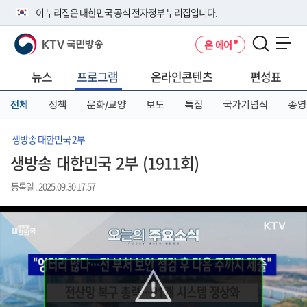
본
메
전
이 누리집은 대한민국 공식 전자정부 누리집입니다.
문
뉴
체
바
바
메
KTV 국민방송
온 에어
로
로
뉴
공식 누리집 주소 확인하기
메뉴 열기
가
가
바
go.kr 주소를 사용하는 누리집은 대한민국 정부기관이 관리하는 누리집입
기
기
로
뉴스
프로그램
온라인콘텐츠
편성표
니다.
가
이밖에 or.kr 또는 .kr등 다른 도메인 주소를 사용하고 있다면 아래 URL에
기
전체
정책
문화/교양
보도
특집
국가기념식
종영
서 도메인 주소를 확인해 보세요
운영중인 공식 누리집보기
생방송 대한민국 2부
생방송 대한민국 2부 (1911회)
등록일 : 2025.09.30 17:57