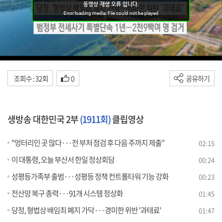
조회수 : 32회
0
공유하기
생방송 대한민국 2부
(1911회)
클립영상
"엉터리인 곳 많다···전 부처 점검 후 다음 주까지 제출"
02:15
이 대통령, 오늘 부산서 한일 정상회담
00:24
성평등가족부 출범···성평등 정책 컨트롤타워 기능 강화
00:23
전산망 복구 총력···91개 시스템 정상화
01:45
당정, 형법상 배임죄 폐지 가닥···경미한 위반 '과태료'
01:47