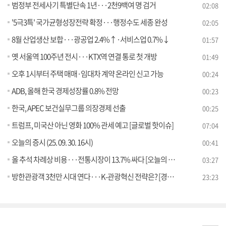
범정부 전세사기 특별단속 1년···2천9백여 명 검거
02:08
'5극3특' 국가균형성장전략 확정···행정수도 세종 완성
02:05
8월 산업생산 보합···광공업 2.4%↑·서비스업 0.7%↓
01:57
옛 서울역 100주년 전시···KTX역 연결 통로 첫 개방
01:49
오후 1시부터 주택 매매·임대차 계약 온라인 신고 가능
00:24
ADB, 올해 한국 경제성장률 0.8% 전망
00:23
한국, APEC 보건실무그룹 의장경제 선출
00:25
트럼프, 미국산 아닌 영화 100% 관세 예고 [글로벌 핫이슈]
07:04
오늘의 증시 (25. 09. 30. 16시)
00:41
올 추석 차례상 비용···전통시장이 13.7% 싸다 [오늘의 이슈]
03:27
방한관광객 3천만 시대 연다···K-관광혁신 전략은? [경제&이슈]
23:23