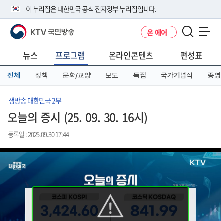
본
메
전
이 누리집은 대한민국 공식 전자정부 누리집입니다.
문
뉴
체
바
바
메
KTV 국민방송
온 에어
로
로
뉴
공식 누리집 주소 확인하기
메뉴 열기
가
가
바
go.kr 주소를 사용하는 누리집은 대한민국 정부기관이 관리하는 누리집입
기
기
로
뉴스
프로그램
온라인콘텐츠
편성표
니다.
가
이밖에 or.kr 또는 .kr등 다른 도메인 주소를 사용하고 있다면 아래 URL에
기
전체
정책
문화/교양
보도
특집
국가기념식
종영
서 도메인 주소를 확인해 보세요
운영중인 공식 누리집보기
생방송 대한민국 2부
오늘의 증시 (25. 09. 30. 16시)
등록일 : 2025.09.30 17:44