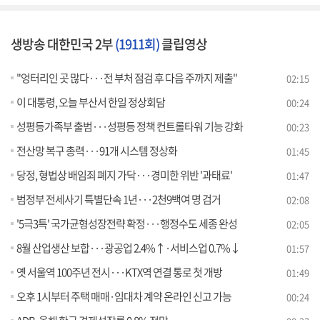
생방송 대한민국 2부
(1911회)
클립영상
"엉터리인 곳 많다···전 부처 점검 후 다음 주까지 제출"
02:15
이 대통령, 오늘 부산서 한일 정상회담
00:24
성평등가족부 출범···성평등 정책 컨트롤타워 기능 강화
00:23
전산망 복구 총력···91개 시스템 정상화
01:45
당정, 형법상 배임죄 폐지 가닥···경미한 위반 '과태료'
01:47
범정부 전세사기 특별단속 1년···2천9백여 명 검거
02:08
'5극3특' 국가균형성장전략 확정···행정수도 세종 완성
02:05
8월 산업생산 보합···광공업 2.4%↑·서비스업 0.7%↓
01:57
옛 서울역 100주년 전시···KTX역 연결 통로 첫 개방
01:49
오후 1시부터 주택 매매·임대차 계약 온라인 신고 가능
00:24