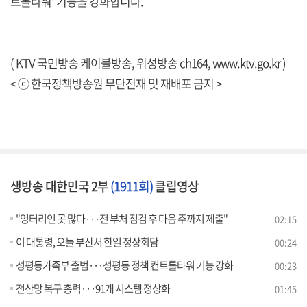
트롤타워' 기능을 강화합니다.
( KTV 국민방송 케이블방송, 위성방송 ch164,
www.ktv.go.kr
)
< ⓒ 한국정책방송원 무단전재 및 재배포 금지 >
생방송 대한민국 2부
(1911회)
클립영상
"엉터리인 곳 많다···전 부처 점검 후 다음 주까지 제출"
02:15
이 대통령, 오늘 부산서 한일 정상회담
00:24
성평등가족부 출범···성평등 정책 컨트롤타워 기능 강화
00:23
전산망 복구 총력···91개 시스템 정상화
01:45