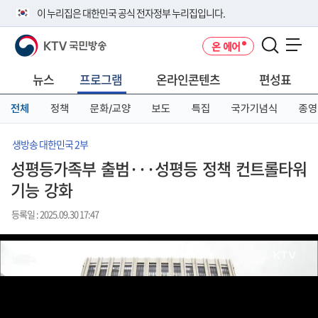
본
메
전
이 누리집은 대한민국 공식 전자정부 누리집입니다.
문
뉴
체
바
바
메
KTV 국민방송
온 에어
로
로
뉴
공식 누리집 주소 확인하기
메뉴 열기
가
가
바
go.kr 주소를 사용하는 누리집은 대한민국 정부기관이 관리하는 누리집입
기
기
로
뉴스
프로그램
온라인콘텐츠
편성표
니다.
가
이밖에 or.kr 또는 .kr등 다른 도메인 주소를 사용하고 있다면 아래 URL에
기
전체
정책
문화/교양
보도
특집
국가기념식
종영
서 도메인 주소를 확인해 보세요
운영중인 공식 누리집보기
생방송 대한민국 2부
성평등가족부 출범···성평등 정책 컨트롤타워
기능 강화
등록일 : 2025.09.30 17:47