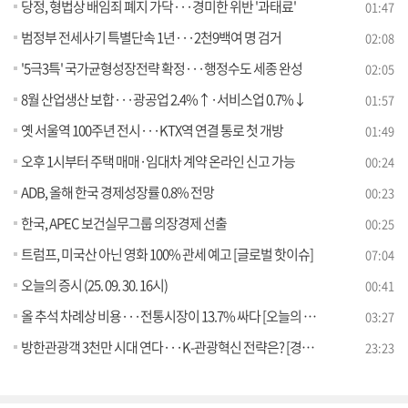
당정, 형법상 배임죄 폐지 가닥···경미한 위반 '과태료'
01:47
범정부 전세사기 특별단속 1년···2천9백여 명 검거
02:08
'5극3특' 국가균형성장전략 확정···행정수도 세종 완성
02:05
8월 산업생산 보합···광공업 2.4%↑·서비스업 0.7%↓
01:57
옛 서울역 100주년 전시···KTX역 연결 통로 첫 개방
01:49
오후 1시부터 주택 매매·임대차 계약 온라인 신고 가능
00:24
ADB, 올해 한국 경제성장률 0.8% 전망
00:23
한국, APEC 보건실무그룹 의장경제 선출
00:25
트럼프, 미국산 아닌 영화 100% 관세 예고 [글로벌 핫이슈]
07:04
오늘의 증시 (25. 09. 30. 16시)
00:41
올 추석 차례상 비용···전통시장이 13.7% 싸다 [오늘의 이슈]
03:27
방한관광객 3천만 시대 연다···K-관광혁신 전략은? [경제&이슈]
23:23