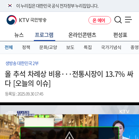
본
메
전
이 누리집은 대한민국 공식 전자정부 누리집입니다.
문
뉴
체
바
바
메
KTV 국민방송
온 에어
로
로
뉴
공식 누리집 주소 확인하기
메뉴 열기
가
가
바
go.kr 주소를 사용하는 누리집은 대한민국 정부기관이 관리하는 누리집입
기
기
로
뉴스
프로그램
온라인콘텐츠
편성표
니다.
가
이밖에 or.kr 또는 .kr등 다른 도메인 주소를 사용하고 있다면 아래 URL에
기
전체
정책
문화/교양
보도
특집
국가기념식
종영
서 도메인 주소를 확인해 보세요
운영중인 공식 누리집보기
생방송 대한민국 2부
올 추석 차례상 비용···전통시장이 13.7% 싸
다 [오늘의 이슈]
등록일 : 2025.09.30 17:45