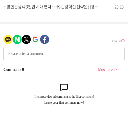
방한관광객 3천만 시대 연다···K-관광혁신 전략은? [경제&이슈]
23:23