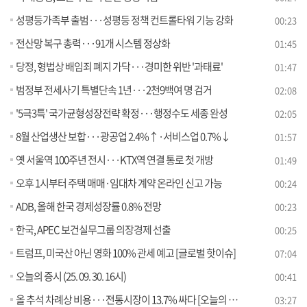
성평등가족부 출범···성평등 정책 컨트롤타워 기능 강화
00:23
전산망 복구 총력···91개 시스템 정상화
01:45
당정, 형법상 배임죄 폐지 가닥···경미한 위반 '과태료'
01:47
범정부 전세사기 특별단속 1년···2천9백여 명 검거
02:08
'5극3특' 국가균형성장전략 확정···행정수도 세종 완성
02:05
8월 산업생산 보합···광공업 2.4%↑·서비스업 0.7%↓
01:57
옛 서울역 100주년 전시···KTX역 연결 통로 첫 개방
01:49
오후 1시부터 주택 매매·임대차 계약 온라인 신고 가능
00:24
ADB, 올해 한국 경제성장률 0.8% 전망
00:23
한국, APEC 보건실무그룹 의장경제 선출
00:25
트럼프, 미국산 아닌 영화 100% 관세 예고 [글로벌 핫이슈]
07:04
오늘의 증시 (25. 09. 30. 16시)
00:41
올 추석 차례상 비용···전통시장이 13.7% 싸다 [오늘의 이슈]
03:27