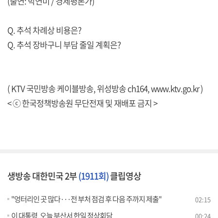
(출연: 박연미 / 경제평론가)
Q. 추석 차례상 비용은?
Q. 추석 장바구니 부담 줄일 계획은?
( KTV 국민방송 케이블방송, 위성방송 ch164,
www.ktv.go.kr
)
< ⓒ 한국정책방송원 무단전재 및 재배포 금지 >
생방송 대한민국 2부
(1911회)
클립영상
"엉터리인 곳 많다···전 부처 점검 후 다음 주까지 제출"
02:15
이 대통령, 오늘 부산서 한일 정상회담
00:24