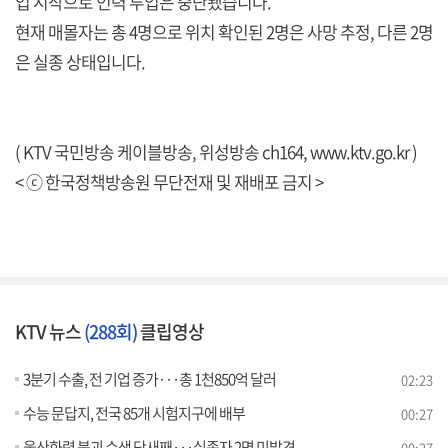
업 시작으로 인력 투입은 중단됐습니다.
현재 매몰자는 총 4명으로 위치 확인된 2명은 사망 추정, 다른 2명
은 실종 상태입니다.
( KTV 국민방송 케이블방송, 위성방송 ch164,
www.ktv.go.kr
)
< ⓒ 한국정책방송원 무단전재 및 재배포 금지 >
KTV 뉴스
(288회)
클립영상
3분기 수출, 전 기업 증가···총 1천850억 달러
02:23
수능 문답지, 전국 85개 시험지구에 배부
00:27
울산화력 붕괴 수색 닷새째···실종자 2명 미발견
00:27