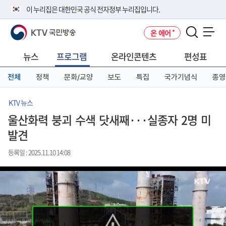
본
메
전
이 누리집은 대한민국 공식 전자정부 누리집입니다.
문
뉴
체
바
바
메
KTV 국민방송
온 에어
로
로
뉴
공식 누리집 주소 확인하기
메뉴 열기
가
가
바
go.kr 주소를 사용하는 누리집은 대한민국 정부기관이 관리하는 누리집입
기
기
로
뉴스
프로그램
온라인콘텐츠
편성표
니다.
가
이밖에 or.kr 또는 .kr등 다른 도메인 주소를 사용하고 있다면 아래 URL에
기
전체
정책
문화/교양
보도
특집
국가기념식
종영
서 도메인 주소를 확인해 보세요
운영중인 공식 누리집보기
KTV 뉴스
울산화력 붕괴 수색 닷새째···실종자 2명 미
발견
등록일 : 2025.11.10 14:08