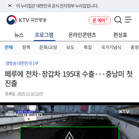
본
메
전
이 누리집은 대한민국 공식 전자정부 누리집입니다.
문
뉴
체
바
바
메
KTV 국민방송
온 에어
로
로
뉴
공식 누리집 주소 확인하기
메뉴 열기
가
가
바
go.kr 주소를 사용하는 누리집은 대한민국 정부기관이 관리하는 누리집입
기
기
로
뉴스
프로그램
온라인콘텐츠
편성표
니다.
가
이밖에 or.kr 또는 .kr등 다른 도메인 주소를 사용하고 있다면 아래 URL에
기
전체
정책
문화/교양
보도
특집
국가기념식
종영
서 도메인 주소를 확인해 보세요
운영중인 공식 누리집보기
생방송 대한민국 1부
페루에 전차·장갑차 195대 수출···중남미 첫
진출
등록일 : 2025.12.10 12:07