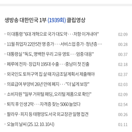
생방송 대한민국 1부
(1939회)
클립영상
이 대통령 "6대 개혁으로 국가 대도약···저항 이겨내야"
02:09
11월 취업자 22만5천 명 증가···서비스업 증가·청년층 감소
00:28
대통령실 "독도, 명백한 우리 고유 영토···엄중 대응"
00:37
페루에 전차·장갑차 195대 수출···중남미 첫 진출
02:18
외국인도 토허구역 집 살 때 자금조달계획서 제출해야
02:37
의료급여 부양비 26년 만에 폐지···"더 넓게 보장"
02:03
소비자원 "일부 거위털 패딩, 오리털 제품으로 확인"
02:09
퇴직 후 인생 2막···자격증 찾는 5060 늘었다
02:54
팔라우·피지 등 태평양도서국 외교장관 일행 접견
00:26
오늘의 날씨 (25. 12. 10. 10시)
01:11