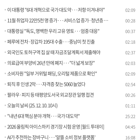
이 대통령 "6대 개혁으로 국가 대도약···저항 이겨내야"
02:09
11월 취업자 22만5천 명 증가···서비스업 증가·청년층 감소
00:28
대통령실 "독도, 명백한 우리 고유 영토···엄중 대응"
00:37
페루에 전차·장갑차 195대 수출···중남미 첫 진출
02:18
외국인도 토허구역 집 살 때 자금조달계획서 제출해야
02:37
의료급여 부양비 26년 만에 폐지···"더 넓게 보장"
02:03
소비자원 "일부 거위털 패딩, 오리털 제품으로 확인"
02:09
퇴직 후 인생 2막···자격증 찾는 5060 늘었다
02:54
팔라우·피지 등 태평양도서국 외교장관 일행 접견
00:26
오늘의 날씨 (25. 12. 10. 10시)
01:11
"내년 6대 핵심 분야 개혁···국가 대도약"
25:22
2026 올림픽 아이스하키 경기장 시험 운영 [월드 투데이]
04:45
AI가 추천하는 장바구니···'알뜰 소비 정보 플랫폼'
16:08