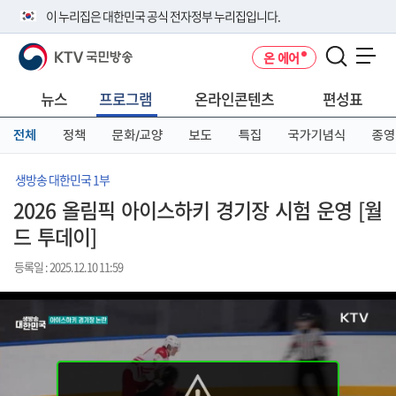
본
메
전
이 누리집은 대한민국 공식 전자정부 누리집입니다.
문
뉴
체
바
바
메
KTV 국민방송
온 에어
로
로
뉴
공식 누리집 주소 확인하기
메뉴 열기
가
가
바
go.kr 주소를 사용하는 누리집은 대한민국 정부기관이 관리하는 누리집입
기
기
로
뉴스
프로그램
온라인콘텐츠
편성표
니다.
가
이밖에 or.kr 또는 .kr등 다른 도메인 주소를 사용하고 있다면 아래 URL에
기
전체
정책
문화/교양
보도
특집
국가기념식
종영
서 도메인 주소를 확인해 보세요
운영중인 공식 누리집보기
생방송 대한민국 1부
2026 올림픽 아이스하키 경기장 시험 운영 [월
드 투데이]
등록일 : 2025.12.10 11:59