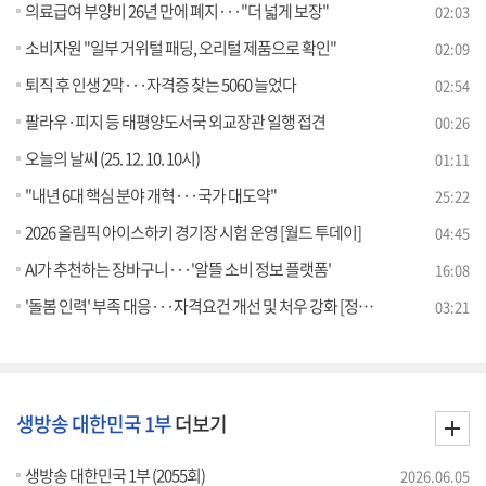
의료급여 부양비 26년 만에 폐지···"더 넓게 보장"
02:03
소비자원 "일부 거위털 패딩, 오리털 제품으로 확인"
02:09
퇴직 후 인생 2막···자격증 찾는 5060 늘었다
02:54
팔라우·피지 등 태평양도서국 외교장관 일행 접견
00:26
오늘의 날씨 (25. 12. 10. 10시)
01:11
"내년 6대 핵심 분야 개혁···국가 대도약"
25:22
2026 올림픽 아이스하키 경기장 시험 운영 [월드 투데이]
04:45
AI가 추천하는 장바구니···'알뜰 소비 정보 플랫폼'
16:08
'돌봄 인력' 부족 대응···자격요건 개선 및 처우 강화 [정책 바로보기]
03:21
생방송 대한민국 1부
더보기
생방송 대한민국 1부 (2055회)
2026.06.05