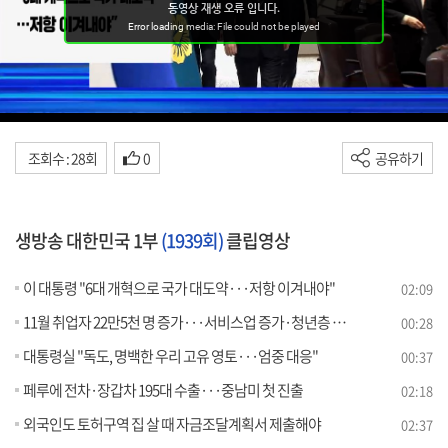
조회수 : 28회
0
공유하기
생방송 대한민국 1부
(1939회)
클립영상
이 대통령 "6대 개혁으로 국가 대도약···저항 이겨내야"
02:09
11월 취업자 22만5천 명 증가···서비스업 증가·청년층 감소
00:28
대통령실 "독도, 명백한 우리 고유 영토···엄중 대응"
00:37
페루에 전차·장갑차 195대 수출···중남미 첫 진출
02:18
외국인도 토허구역 집 살 때 자금조달계획서 제출해야
02:37