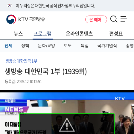
본
메
전
이 누리집은 대한민국 공식 전자정부 누리집입니다.
문
뉴
체
바
바
메
KTV 국민방송
온 에어
로
로
뉴
공식 누리집 주소 확인하기
메뉴 열기
가
가
바
go.kr 주소를 사용하는 누리집은 대한민국 정부기관이 관리하는 누리집입
기
기
로
뉴스
프로그램
온라인콘텐츠
편성표
니다.
가
이밖에 or.kr 또는 .kr등 다른 도메인 주소를 사용하고 있다면 아래 URL에
기
전체
정책
문화/교양
보도
특집
국가기념식
종영
서 도메인 주소를 확인해 보세요
운영중인 공식 누리집보기
생방송 대한민국 1부
생방송 대한민국 1부 (1939회)
등록일 : 2025.12.10 12:51