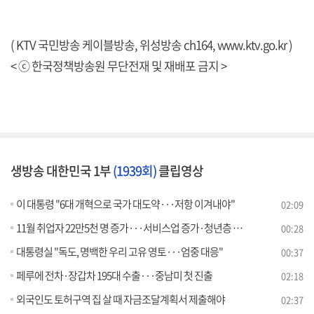
( KTV 국민방송 케이블방송, 위성방송 ch164,
www.ktv.go.kr
)
< ⓒ 한국정책방송원 무단전재 및 재배포 금지 >
생방송 대한민국 1부
(1939회)
클립영상
이 대통령 "6대 개혁으로 국가 대도약···저항 이겨내야"
02:09
11월 취업자 22만5천 명 증가···서비스업 증가·청년층 감소
00:28
대통령실 "독도, 명백한 우리 고유 영토···엄중 대응"
00:37
페루에 전차·장갑차 195대 수출···중남미 첫 진출
02:18
외국인도 토허구역 집 살 때 자금조달계획서 제출해야
02:37