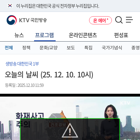
본
메
전
이 누리집은 대한민국 공식 전자정부 누리집입니다.
문
뉴
체
바
바
메
KTV 국민방송
온 에어
로
로
뉴
공식 누리집 주소 확인하기
메뉴 열기
가
가
바
go.kr 주소를 사용하는 누리집은 대한민국 정부기관이 관리하는 누리집입
기
기
로
뉴스
프로그램
온라인콘텐츠
편성표
니다.
가
이밖에 or.kr 또는 .kr등 다른 도메인 주소를 사용하고 있다면 아래 URL에
기
전체
정책
문화/교양
보도
특집
국가기념식
종영
서 도메인 주소를 확인해 보세요
운영중인 공식 누리집보기
생방송 대한민국 1부
오늘의 날씨 (25. 12. 10. 10시)
등록일 : 2025.12.10 11:59