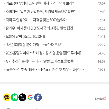
의료급여 부양비 26년 만에 폐지···"더 넓게 보장"
02:03
소비자원 "일부 거위털 패딩, 오리털 제품으로 확인"
02:09
퇴직 후 인생 2막···자격증 찾는 5060 늘었다
02:54
팔라우·피지 등 태평양도서국 외교장관 일행 접견
00:26
오늘의 날씨 (25. 12. 10. 10시)
01:11
"내년 6대 핵심 분야 개혁···국가 대도약"
25:22
2026 올림픽 아이스하키 경기장 시험 운영 [월드 투데이]
04:45
AI가 추천하는 장바구니···'알뜰 소비 정보 플랫폼'
16:08
'돌봄 인력' 부족 대응···자격요건 개선 및 처우 강화 [정책 바로보기]
03:21